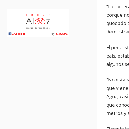
“La carre
porque no
quedado c
demostrar
El pedalis
país, esta
algunos s
“No estab
que viene 
Agua, casi
que conocí
metros y s
El podio l