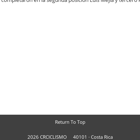
Return To Top
2026 CRCICLISMO
40101 ·
Costa Rica