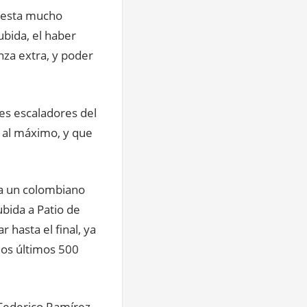
presta mucho
bida, el haber
za extra, y poder
res escaladores del
ó al máximo, y que
ía un colombiano
ubida a Patio de
 hasta el final, ya
los últimos 500
 Federico Ramírez.