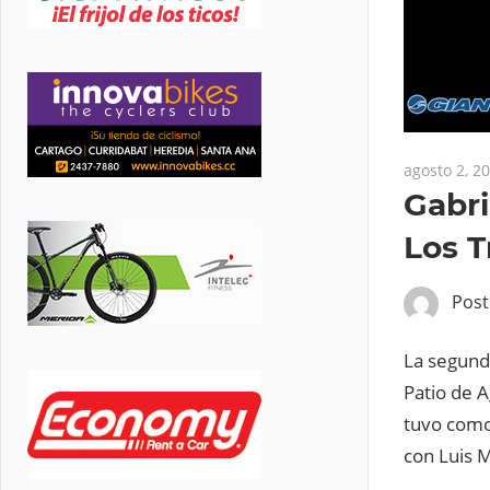
agosto 2, 2
Gabri
Los T
Pos
La segund
Patio de A
tuvo como 
con Luis M