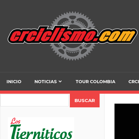
Skip
to
content
INICIO
NOTICIAS
TOUR COLOMBIA
CRC
Search