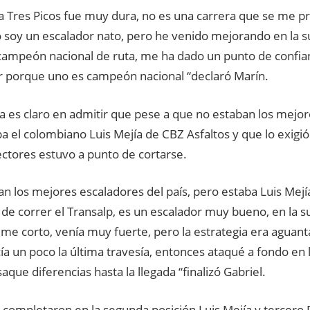
ra Tres Picos fue muy dura, no es una carrera que se me 
 soy un escalador nato, pero he venido mejorando en la su
ampeón nacional de ruta, me ha dado un punto de confian
 porque uno es campeón nacional “declaró Marín.
ta es claro en admitir que pese a que no estaban los mejo
ba el colombiano Luis Mejía de CBZ Asfaltos y que lo exigi
ectores estuvo a punto de cortarse.
an los mejores escaladores del país, pero estaba Luis Mej
de correr el Transalp, es un escalador muy bueno, en la s
 me corto, venía muy fuerte, pero la estrategia era aguantar
a un poco la última travesía, entonces ataqué a fondo en 
aque diferencias hasta la llegada “finalizó Gabriel.
o completaron en la segunda posición Luis Mejía y tercero