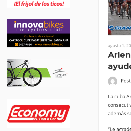
agosto 1, 2
Arlen
ayudó
Pos
La cuba Ar
consecuti
además se
“Le agrade