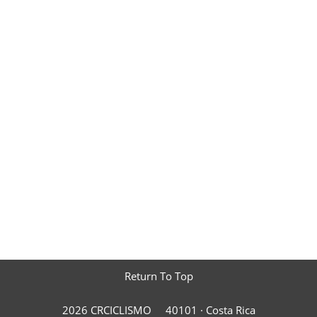
Return To Top
2026 CRCICLISMO
40101 ·
Costa Rica