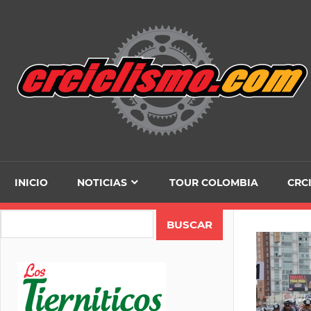
Skip
to
content
INICIO
NOTICIAS
TOUR COLOMBIA
CRC
Search