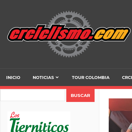
Skip
to
content
INICIO
NOTICIAS
TOUR COLOMBIA
CRC
Search