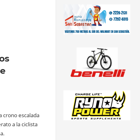
os
ue
la crono escalada
ato a la ciclista
na.