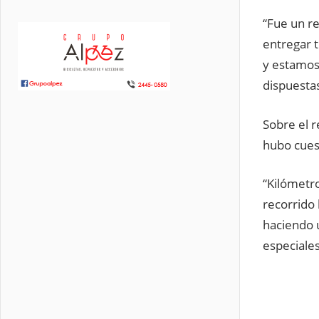
“Fue un r
entregar 
y estamos
dispuestas
Sobre el r
hubo cues
“Kilómetr
recorrido
haciendo u
especiale