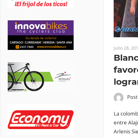
julio 28, 20
Blanc
favor
logr
Pos
La colombi
entre Alaju
Arlenis Si