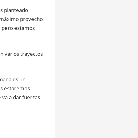
os planteado
el máximo provecho
il pero estamos
n varios trayectos
añana es un
as estaremos
 va a dar fuerzas