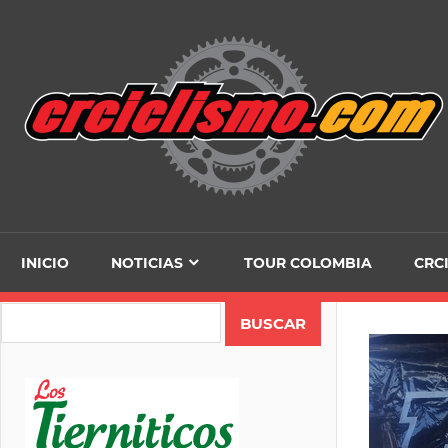
Skip
to
content
INICIO
NOTICIAS
TOUR COLOMBIA
CRC
Search