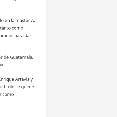
lo en la master A,
 tanto como
parados para dar
ter de Guatemala,
na.
Enrique Artavia y
e título se quede
os como