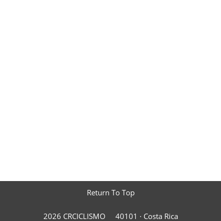
Return To Top
2026 CRCICLISMO
40101 ·
Costa Rica