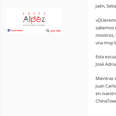
Jaén, Seba
«QUeremos 
sabemos q
nosotros, 
una muy b
Esta escua
José Adri
Mientras q
Juan Carlo
en nuestr
ChinaTown