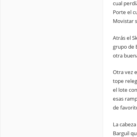
cual perd
Porte el c
Movistar s
Atrás el S
grupo de 
otra buena
Otra vez e
tope rele
el lote co
esas ramp
de favorit
La cabeza 
Barguil qu