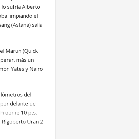
 lo sufría Alberto
aba limpiando el
ang (Astana) salía
el Martin (Quick
esperar, más un
imon Yates y Nairo
kilómetros del
 por delante de
s Froome 10 pts,
y Rigoberto Uran 2