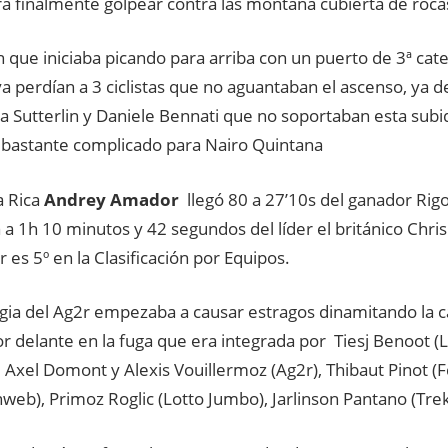
ra finalmente golpear contra las montaña cubierta de roca
n que iniciaba picando para arriba con un puerto de 3ª cat
a perdían a 3 ciclistas que no aguantaban el ascenso, ya 
sha Sutterlin y Daniele Bennati que no soportaban esta sub
 bastante complicado para Nairo Quintana
a Rica
Andrey Amador
llegó 80 a 27’10s del ganador Rigo
a 1h 10 minutos y 42 segundos del líder el británico Chr
r es 5º en la Clasificación por Equipos.
egia del Ag2r empezaba a causar estragos dinamitando la c
por delante en la fuga que era integrada por Tiesj Benoot (L
 Axel Domont y Alexis Vouillermoz (Ag2r), Thibaut Pinot (F
eb), Primoz Roglic (Lotto Jumbo), Jarlinson Pantano (Trek