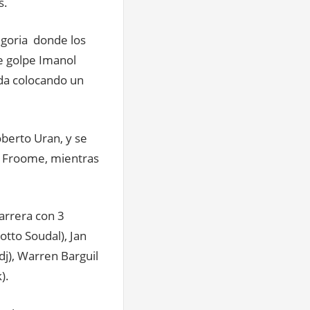
s.
egoria donde los
de golpe Imanol
ida colocando un
berto Uran, y se
is Froome, mientras
arrera con 3
otto Soudal), Jan
dj), Warren Barguil
).