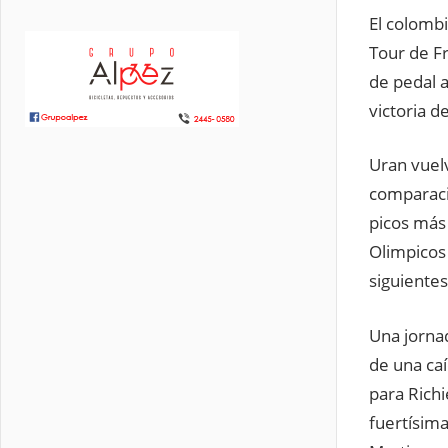
El colomb
Tour de F
de pedal 
victoria de
Uran vuel
comparaci
picos más 
Olimpicos 
siguientes
Una jorna
de una caí
para Rich
fuertísim