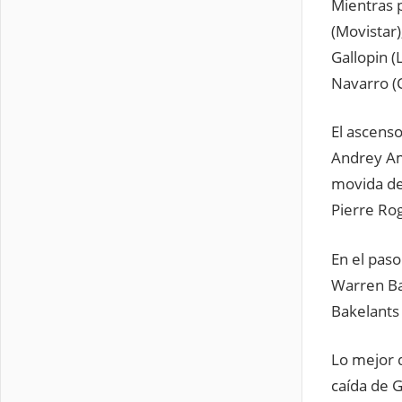
Mientras 
(Movistar
Gallopin (
Navarro (C
El ascenso
Andrey Am
movida de
Pierre Ro
En el paso
Warren Bar
Bakelants 
Lo mejor d
caída de G