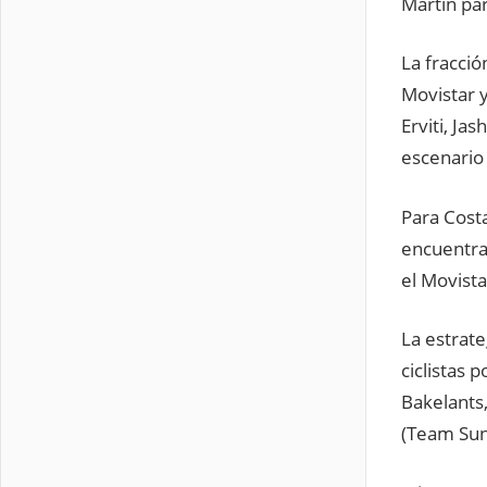
Martin pa
La fracció
Movistar y
Erviti, Ja
escenario
Para Cost
encuentra 
el Movista
La estrat
ciclistas 
Bakelants,
(Team Sunw