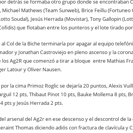
por detrás se formaba otro grupo donde se encontraban C
), Michael Mathews (Team Sunweb), Brice Feillu (Fortuneo 
Lotto Soudal), Jesús Herrada (Movistar), Tony Gallopin (Lot
ofidis) que flotaban entre los punteros y el lote tirado por
 al Col de la Biche terminaría por apagar al equipo telefón
ador y Jonathan Castroviejo en pleno ascenso y la coronac
 los Ag2R que comenzó a tirar a bloque entre Mathias Fr
ger Latour y Oliver Nausen.
 por la cima Primoz Roglic se dejaría 20 puntos, Alexis Vui
guil 12 pts, Thibaut Pinot 10 pts, Bauke Mollema 8 pts, Bric
4 pts y Jesús Herrada 2 pts.
el arsenal del Ag2r en ese descenso y el descontrol de la 
eraint Thomas diciendo adiós con fractura de clavícula y 