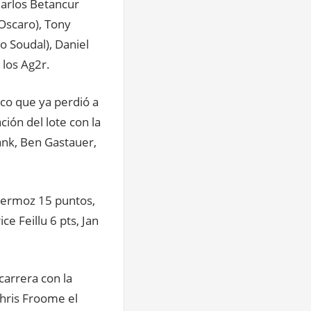
arlos Betancur
Oscaro), Tony
to Soudal), Daniel
 los Ag2r.
ico que ya perdió a
ión del lote con la
ank, Ben Gastauer,
llermoz 15 puntos,
e Feillu 6 pts, Jan
carrera con la
Chris Froome el