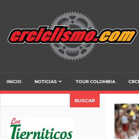
Skip
to
content
INICIO
NOTICIAS
TOUR COLOMBIA
CRC
Search