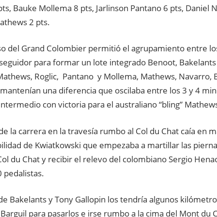
pts, Bauke Mollema 8 pts, Jarlinson Pantano 6 pts, Daniel 
athews 2 pts.
so del Grand Colombier permitió el agrupamiento entre lo
seguidor para formar un lote integrado Benoot, Bakelants 
 Mathews, Roglic, Pantano y Mollema, Mathews, Navarro, 
mantenían una diferencia que oscilaba entre los 3 y 4 min
ntermedio con victoria para el australiano “bling” Mathew
 de la carrera en la travesía rumbo al Col du Chat caía en m
ilidad de Kwiatkowski que empezaba a martillar las piern
 Col du Chat y recibir el relevo del colombiano Sergio Hena
 pedalistas.
de Bakelants y Tony Gallopin los tendría algunos kilómetr
Barguil para pasarlos e irse rumbo a la cima del Mont du C