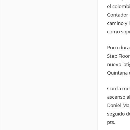
el colombi
Contador q
camino y l
como sopo
Poco dura
Step Floor
nuevo lat
Quintana 
Con la mes
ascenso a
Daniel Mar
seguido de
pts.