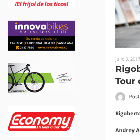
julio 9, 201
Rigob
Tour 
Pos
Rigoberto
Andrey A