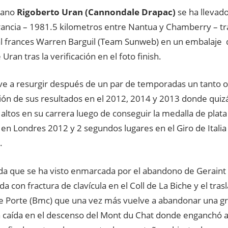
iano
Rigoberto Uran (Cannondale Drapac)
se ha llevado
rancia – 1981.5 kilometros entre Nantua y Chamberry – tra
al frances Warren Barguil (Team Sunweb) en un embalaje q
 Uran tras la verificación en el foto finish.
ve a resurgir después de un par de temporadas un tanto 
ón de sus resultados en el 2012, 2014 y 2013 donde quiz
altos en su carrera luego de conseguir la medalla de plata
en Londres 2012 y 2 segundos lugares en el Giro de Italia
.
da que se ha visto enmarcada por el abandono de Gerain
da con fractura de clavícula en el Coll de La Biche y el trasl
ie Porte (Bmc) que una vez más vuelve a abandonar una g
a caída en el descenso del Mont du Chat donde enganchó a