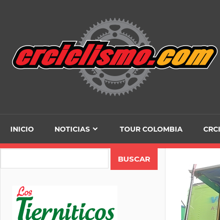
Skip
to
content
INICIO
NOTICIAS
TOUR COLOMBIA
CRC
Search