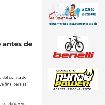
ó antes de
del ciclista de
a final para así
l celebró, y yo