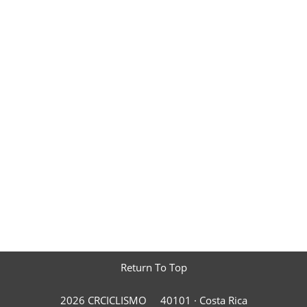
Return To Top
2026 CRCICLISMO
40101 ·
Costa Rica