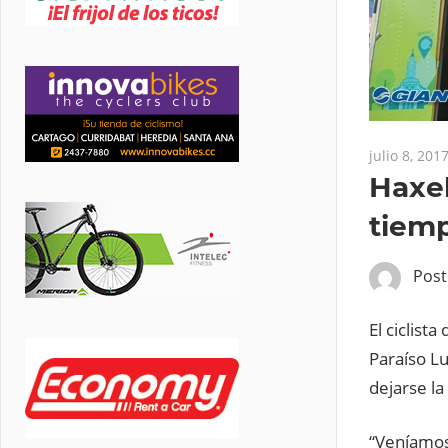
julio 8, 201
Haxel
tiemp
Pos
El ciclist
Paraíso Lu
dejarse la
“Veníamos 