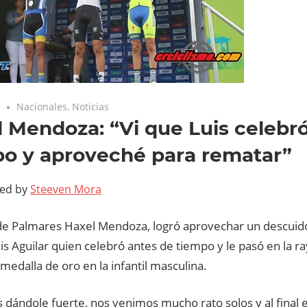
7
Nacionales
,
Noticias
 Mendoza: “Vi que Luis celebr
o y aproveché para rematar”
ted by
Steeven Mora
a de Palmares Haxel Mendoza, logró aprovechar un descuido 
is Aguilar quien celebró antes de tiempo y le pasó en la ray
 medalla de oro en la infantil masculina.
dándole fuerte, nos venimos mucho rato solos y al final e