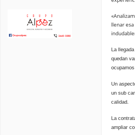
«Analizam
llenar esa
indudable
La llegada
quedan var
ocupamos 
Un aspecto
un sub cam
calidad.
La contrat
ampliar co