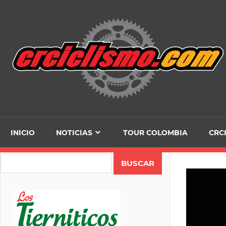
Skip
to
content
INICIO
NOTICIAS
TOUR COLOMBIA
CRC
Search