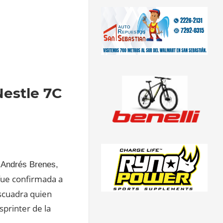
Nestle 7C
s Andrés Brenes,
 fue confirmada a
scuadra quien
sprinter de la