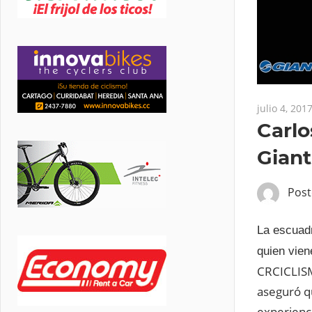
julio 4, 201
Carlo
Giant
Pos
La escuadr
quien vien
CRCICLISM
aseguró qu
experienci