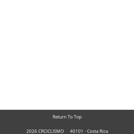
Return To Top
2026 CRCICLISMO
40101 ·
Costa Rica