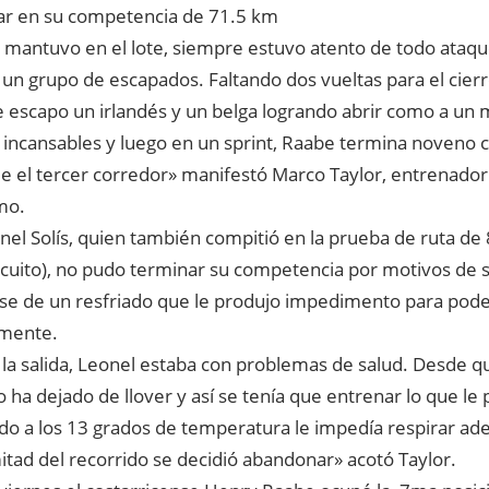
gar en su competencia de 71.5 km
 mantuvo en el lote, siempre estuvo atento de todo ataque
un grupo de escapados. Faltando dos vueltas para el cierre
e escapo un irlandés y un belga logrando abrir como a un m
n incansables y luego en un sprint, Raabe termina noveno
e el tercer corredor» manifestó Marco Taylor, entrenador
mo.
nel Solís, quien también compitió en la prueba de ruta de
rcuito), no pudo terminar su competencia por motivos de s
se de un resfriado que le produjo impedimento para pode
mente.
 la salida, Leonel estaba con problemas de salud. Desde q
a dejado de llover y así se tenía que entrenar lo que le 
o a los 13 grados de temperatura le impedía respirar a
itad del recorrido se decidió abandonar» acotó Taylor.