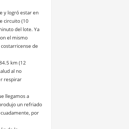
 y logró estar en
 circuito (10
inuto del lote. Ya
 con el mismo
 costarricense de
 84.5 km (12
alud al no
r respirar
ue llegamos a
produjo un refriado
decuadamente, por