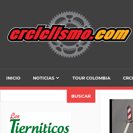
Skip
to
content
INICIO
NOTICIAS
TOUR COLOMBIA
CRC
Search