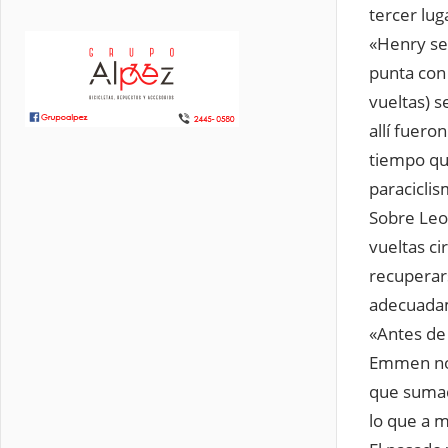
tercer lu
«Henry se
punta con 
vueltas) s
allí fuero
tiempo qu
paraciclis
Sobre Leo
vueltas ci
recuperar
adecuada
«Antes de
Emmen no h
que sumad
lo que a m