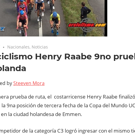
7
Nacionales
,
Noticias
iclismo Henry Raabe 9no prue
olanda
ted by
Steeven Mora
mera prueba de ruta, el costarricense Henry Raabe finaliz
n la 9na posición de tercera fecha de la Copa del Mundo U
 en la ciudad holandesa de Emmen.
mpetidor de la categoría C3 logró ingresar con el mismo t