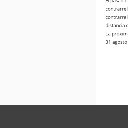
El pasado
contrarre
contrarrel
distancia 
La próxim
31 agosto