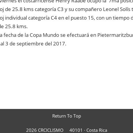
 viernes el costarricense Henry Raabe ocupó la 7ma posici
loj de 25.8 kms categoría C3 y su compañero Leonel Solís 
oj individual categoría C4 en el puesto 15, con un tiempo 
de 25.8 kms.
a fecha de la Copa Mundo se efectuará en Pietermaritzbur
 al 3 de septiembre del 2017.
Return To Top
2026 CRCICLISMO
40101 ·
Costa Rica