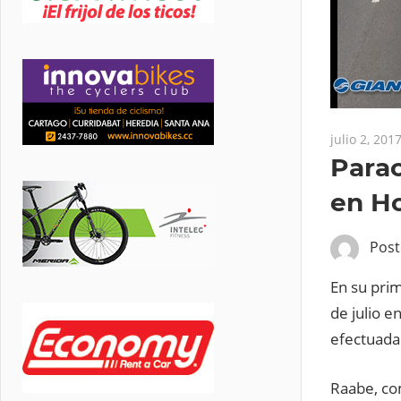
julio 2, 201
Parac
en H
Pos
En su pri
de julio e
efectuada
Raabe, co