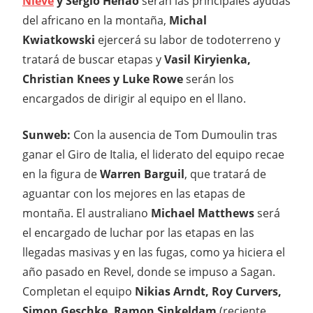
Nieve
y Sergio Henao
serán las principales ayudas
del africano en la montaña,
Michal
Kwiatkowski
ejercerá su labor de todoterreno y
tratará de buscar etapas y
Vasil Kiryienka,
Christian Knees y Luke Rowe
serán los
encargados de dirigir al equipo en el llano.
Sunweb:
Con la ausencia de Tom Dumoulin tras
ganar el Giro de Italia, el liderato del equipo recae
en la figura de
Warren Barguil
, que tratará de
aguantar con los mejores en las etapas de
montaña. El australiano
Michael Matthews
será
el encargado de luchar por las etapas en las
llegadas masivas y en las fugas, como ya hiciera el
año pasado en Revel, donde se impuso a Sagan.
Completan el equipo
Nikias Arndt, Roy Curvers,
Simon Geschke, Ramon Sinkeldam
(reciente