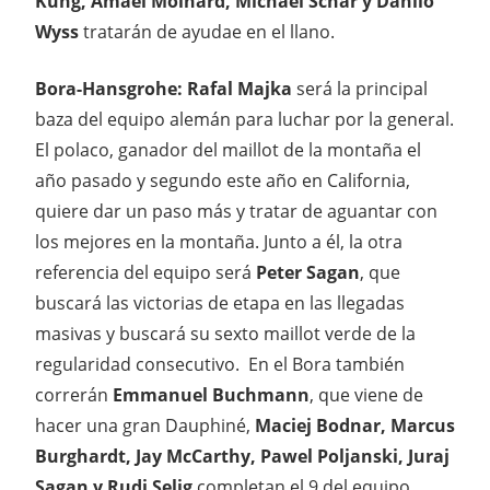
Küng, Amaël Moinard, Michael Schar y Danilo
Wyss
tratarán de ayudae en el llano.
Bora-Hansgrohe: Rafal Majka
será la principal
baza del equipo alemán para luchar por la general.
El polaco, ganador del maillot de la montaña el
año pasado y segundo este año en California,
quiere dar un paso más y tratar de aguantar con
los mejores en la montaña. Junto a él, la otra
referencia del equipo será
Peter Sagan
, que
buscará las victorias de etapa en las llegadas
masivas y buscará su sexto maillot verde de la
regularidad consecutivo. En el Bora también
correrán
Emmanuel Buchmann
, que viene de
hacer una gran Dauphiné,
Maciej Bodnar, Marcus
Burghardt, Jay McCarthy, Pawel Poljanski, Juraj
Sagan y Rudi Selig
completan el 9 del equipo