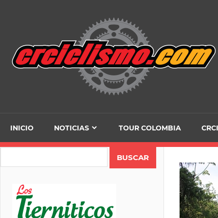
Skip
to
content
INICIO
NOTICIAS
TOUR COLOMBIA
CRC
Search