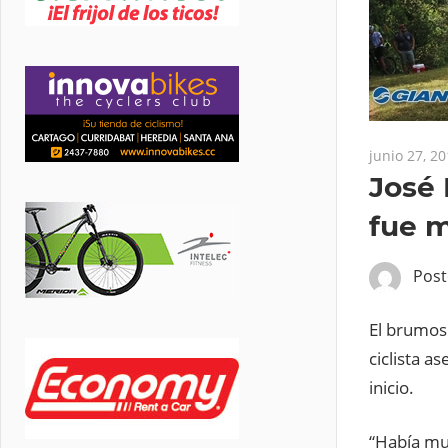
junio 27, 2
José 
fue 
Pos
El brumoso
ciclista a
inicio.
“Había muc