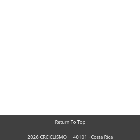
Return To Top
2026 CRCICLISMO
40101 ·
Costa Rica