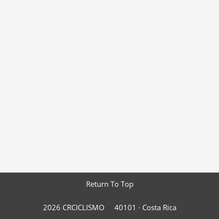
Return To Top
2026 CRCICLISMO
40101 ·
Costa Rica