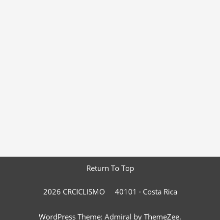
Return To Top
2026 CRCICLISMO
40101 ·
Costa Rica
WordPress Theme: Admiral by ThemeZee.