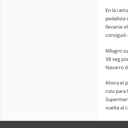
En la rama
pedalista
llevarse e
consiguió
Milagro su
38 seg por
Navarro d
Ahora el 
ruta para 
Supermerc
vuelta al 