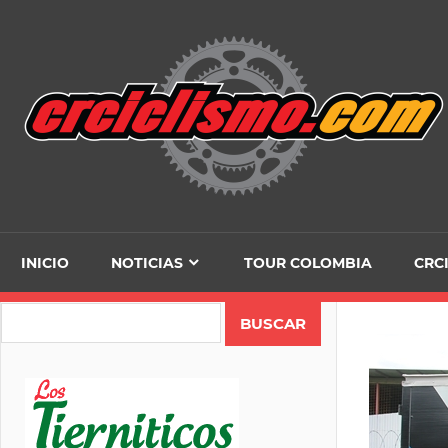
Skip
to
content
INICIO
NOTICIAS
TOUR COLOMBIA
CRC
Search