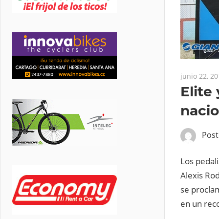
junio 22, 2
Elite
nacio
Pos
Los pedali
Alexis Rod
se procla
en un reco