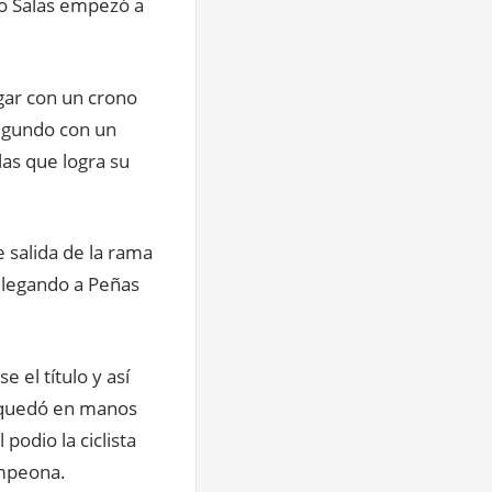
no Salas empezó a
ugar con un crono
segundo con un
las que logra su
e salida de la rama
llegando a Peñas
e el título y así
a quedó en manos
odio la ciclista
ampeona.