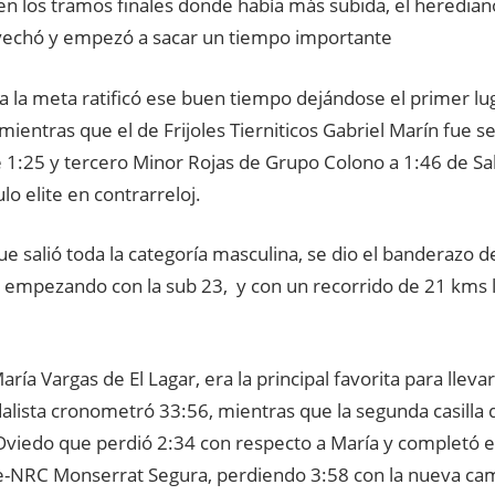
n los tramos finales donde había más subida, el heredia
vechó y empezó a sacar un tiempo importante
r a la meta ratificó ese buen tiempo dejándose el primer l
mientras que el de Frijoles Tierniticos Gabriel Marín fue 
 1:25 y tercero Minor Rojas de Grupo Colono a 1:46 de Sa
ulo elite en contrarreloj.
e salió toda la categoría masculina, se dio el banderazo d
 empezando con la sub 23, y con un recorrido de 21 kms 
ría Vargas de El Lagar, era la principal favorita para llevars
edalista cronometró 33:56, mientras que la segunda casill
viedo que perdió 2:34 con respecto a María y completó el p
e-NRC Monserrat Segura, perdiendo 3:58 con la nueva c