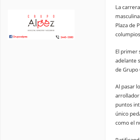
La carrera
masculina 
Plaza de 
columpios
El primer 
adelante s
de Grupo C
Al pasar 
arrollador
puntos in
único peda
como el n
Ratificand