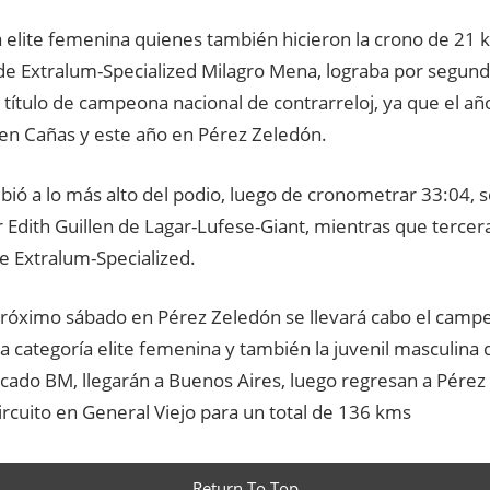
 elite femenina quienes también hicieron la crono de 21 
 de Extralum-Specialized Milagro Mena, lograba por segun
l título de campeona nacional de contrarreloj, ya que el año
 en Cañas y este año en Pérez Zeledón.
bió a lo más alto del podio, luego de cronometrar 33:04, s
 Edith Guillen de Lagar-Lufese-Giant, mientras que tercera
e Extralum-Specialized.
próximo sábado en Pérez Zeledón se llevará cabo el camp
la categoría elite femenina y también la juvenil masculina
ado BM, llegarán a Buenos Aires, luego regresan a Pérez
circuito en General Viejo para un total de 136 kms
Return To Top