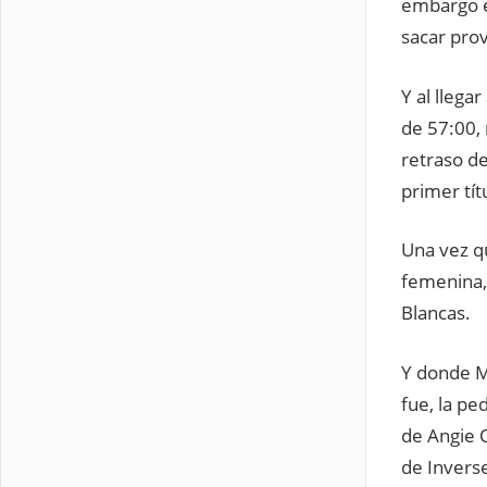
embargo e
sacar pro
Y al llega
de 57:00, 
retraso de
primer tít
Una vez qu
femenina,
Blancas.
Y donde Ma
fue, la p
de Angie O
de Invers