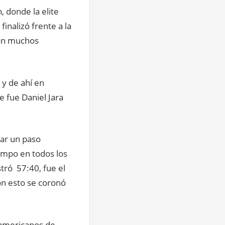
, donde la elite
inalizó frente a la
con muchos
 y de ahí en
e fue Daniel Jara
tar un paso
iempo en todos los
tró 57:40, fue el
on esto se coronó
namericanos de