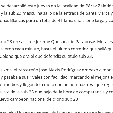
 se desarrolló este jueves en la localidad de Pérez Zeledón
y la sub 23 masculina salió de la entrada de Santa Marca y f
Peñas Blancas para un total de 41 kms, una crono larga y 
.
sub 23 en salir fue Jeremy Quesada de Parabrisas Morales
alieron cada minuto, hasta el último corredor que salió qu
olono que era el que defendía su título sub 23.
los kms, el zarcereño Jose Alexis Rodríguez empezó a mon
 y pasaba a sus rivales con facilidad, marcando el mejor t
termedios y llegando a meta con un tiempazo, ya que regis
lista de la sub 23 que bajo de la hora de competencia y c
uevo campeón nacional de crono sub 23
o su nivel luego de conseguir la medalla de oro en los pa