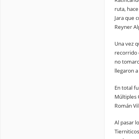
ruta, hace
Jara que c
Reyner Al
Una vez qu
recorrido 
no tomaron
llegaron a
En total f
Múltiples
Román Vill
Al pasar l
Tiernitico