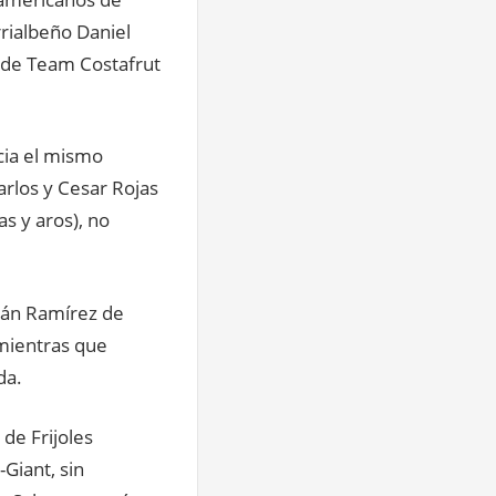
rrialbeño Daniel
a de Team Costafrut
acia el mismo
arlos y Cesar Rojas
as y aros), no
bián Ramírez de
 mientras que
da.
de Frijoles
Giant, sin