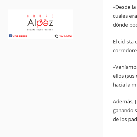
«Desde la
cuales era
dónde pod
El ciclist
corredores
«Veníamos
ellos (sus
hacia la m
Además, J
ganando su
de los pad