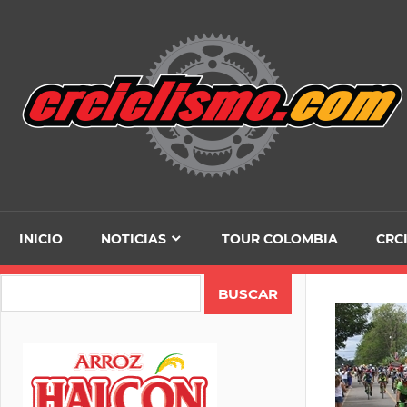
Skip
to
content
INICIO
NOTICIAS
TOUR COLOMBIA
CRC
Search