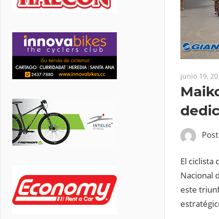
junio 19, 2
Maiko
dedic
Pos
El ciclis
Nacional d
este triun
estratégic