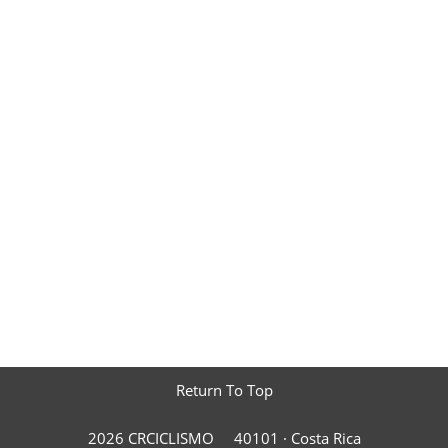
Return To Top
2026 CRCICLISMO
40101 ·
Costa Rica