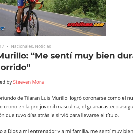
017
Nacionales
,
Noticias
Murillo: “Me sentí muy bien du
corrido”
ted by
Steeven Mora
a oriundo de Tilaran Luis Murillo, logró coronarse como el
e crono en la pre juvenil masculina, el guanacasteco asegu
n que tuvo días atrás le sirvió para llevarse el título.
 a Dios a mi entrenador y a mi familia, me sentí muy bien