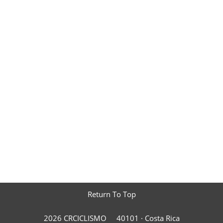
Return To Top
2026 CRCICLISMO
40101 ·
Costa Rica