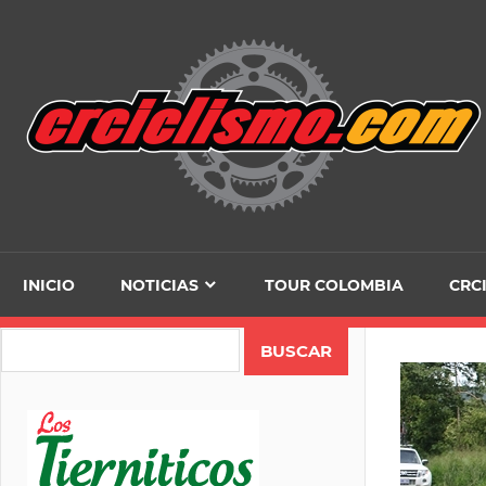
Skip
to
content
INICIO
NOTICIAS
TOUR COLOMBIA
CRC
Search