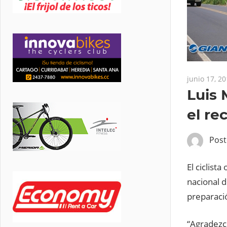
junio 17, 2
Luis 
el re
Pos
El ciclist
nacional d
preparació
“Agradezco