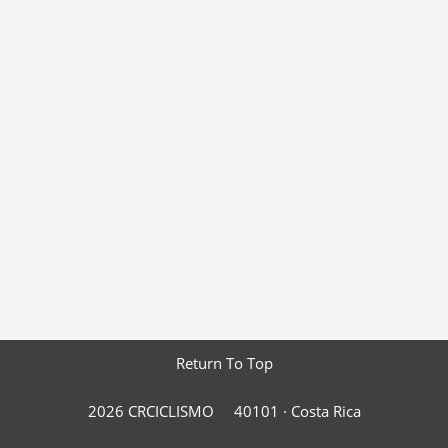
Return To Top
2026 CRCICLISMO
40101 ·
Costa Rica