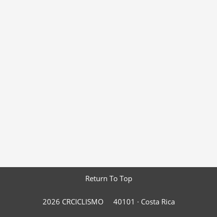
Return To Top
2026 CRCICLISMO
40101 ·
Costa Rica