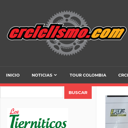
Skip
to
content
INICIO
NOTICIAS
TOUR COLOMBIA
CRC
Search