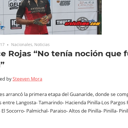
017
Nacionales
,
Noticias
e Rojas “No tenía noción que f
l”
ted by
Steeven Mora
nes arrancó la primera etapa del Guanaride, donde se comp
 entre Langosta- Tamarindo- Hacienda Pinilla-Los Pargos P
 El Socorro- Palmichal- Paraiso- Altos de Pinilla- Pinilla- Pin