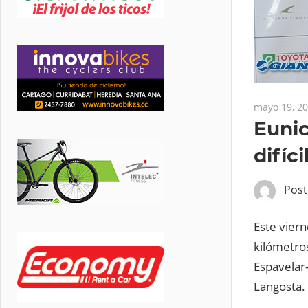
mayo 19, 2
Eunic
difíci
Pos
Este vier
kilómetros
Espavelar-
Langosta.