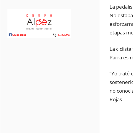
La pedalis
No estaba
esforzarno
etapas muy
La ciclist
Parra es 
“Yo traté 
sostenerl
no conocía
Rojas