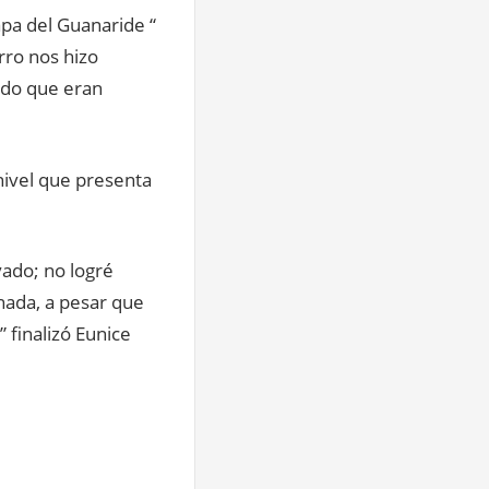
apa del Guanaride “
rro nos hizo
hado que eran
 nivel que presenta
vado; no logré
ada, a pesar que
 finalizó Eunice