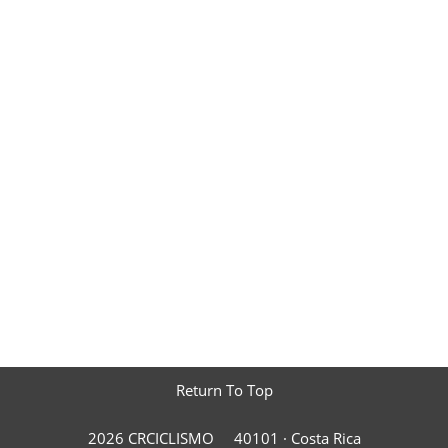
Return To Top
2026 CRCICLISMO
40101 ·
Costa Rica