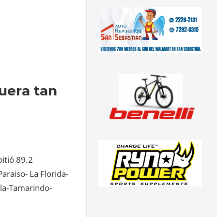
uera tan
itió 89.2
araiso- La Florida-
illa-Tamarindo-