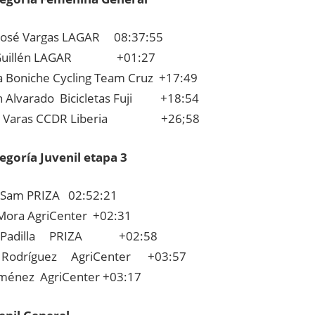
José Vargas LAGAR 08:37:55
 Guillén LAGAR +01:27
la Boniche Cycling Team Cruz +17:49
h Alvarado Bicicletas Fuji +18:54
a Varas CCDR Liberia +26;58
egoría Juvenil etapa 3
 Sam PRIZA 02:52:21
Mora AgriCenter +02:31
 Padilla PRIZA +02:58
n Rodríguez AgriCenter +03:57
iménez AgriCenter +03:17