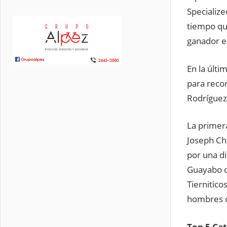
Specialize
tiempo qu
ganador er
En la últi
para recor
Rodríguez 
La primera
Joseph Ch
por una di
Guayabo de
Tiernitico
hombres d
Top 5 Cat