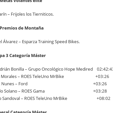
Metas Volantes élite
ín – Frijoles los Tierniticos.
Premios de Montaña
l Álvarez – Esparza Training Speed Bikes.
pa 3 Categoría Máster
drián Bonilla – Grupo Oncológico Hope Medired 02:42:4
n Morales – ROES TeleUno MrBike +03:26
bert Nunes – Ford +03:26
ardo Solano – ROES Gama +03:28
rto Sandoval – ROES TeleUno MrBike +08:02
neral Categoría Máster