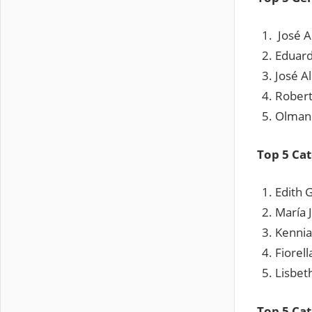
José A
Edu
Jos
Ro
Olma
Top 5 Ca
Edit
María
Kenni
Fiorel
Lisbeth
Top 5 Ca