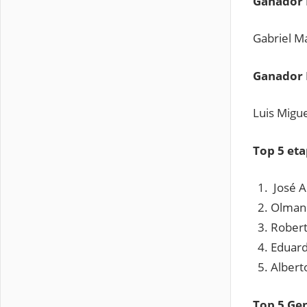
Ganador 
Gabriel Mar
Ganador 
Luis Migue
Top 5 eta
José A
Olma
Ro
Edu
Albe
Top 5 Ge