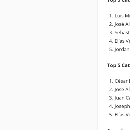
Luis M
José A
Seba
Elía
Jor
Top 5 Cat
César 
José Al
Juan Ca
Joseph
Elías