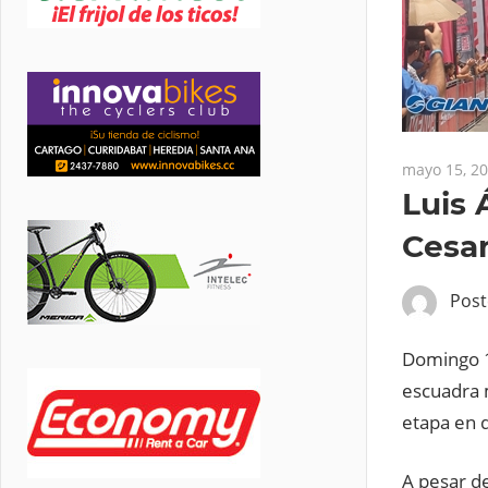
mayo 15, 2
Luis 
Cesar
Pos
Domingo 14
escuadra 
etapa en d
A pesar de