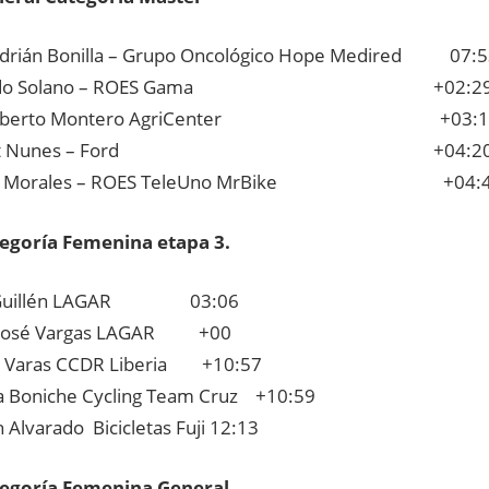
drián Bonilla – Grupo Oncológico Hope Medired 07:5
ardo Solano – ROES Gama +02:2
é Alberto Montero AgriCenter +03:1
bert Nunes – Ford +04:2
n Morales – ROES TeleUno MrBike +04:
tegoría Femenina etapa 3.
h Guillén LAGAR 03:06
 José Vargas LAGAR +00
a Varas CCDR Liberia +10:57
la Boniche Cycling Team Cruz +10:59
 Alvarado Bicicletas Fuji 12:13
tegoría Femenina General