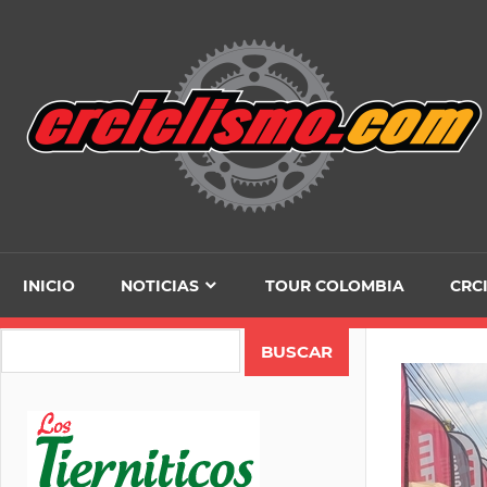
Skip
to
content
INICIO
NOTICIAS
TOUR COLOMBIA
CRC
Search