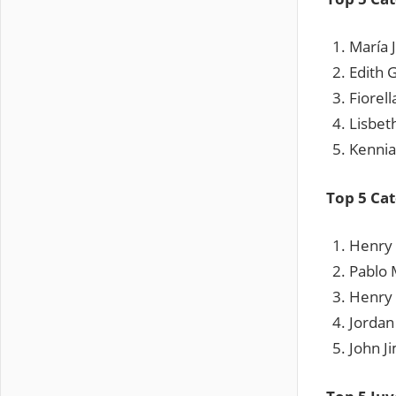
María 
Edith
Fiorel
Lisbet
Kenni
Top 5 Cat
Henry
Pablo 
Henry
Jorda
John J