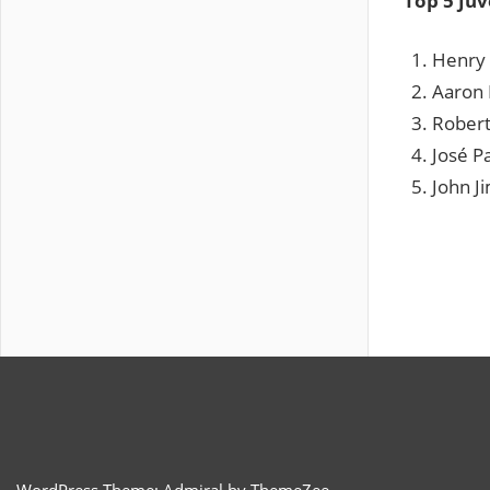
Top 5 Juv
Henry 
Aaron 
Robert
José P
John J