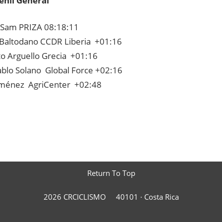
enil General
Sam PRIZA 08:18:11
Baltodano CCDR Liberia +01:16
o Arguello Grecia +01:16
ablo Solano Global Force +02:16
iménez AgriCenter +02:48
Return To Top
2026 CRCICLISMO
40101 ·
Costa Rica