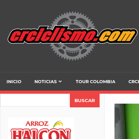
Skip
to
content
INICIO
NOTICIAS
TOUR COLOMBIA
CRC
Search