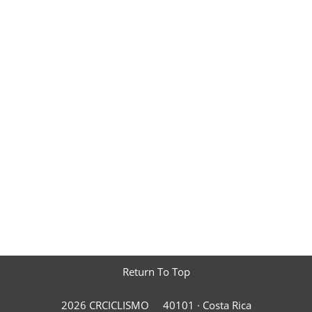
Return To Top
2026 CRCICLISMO
40101 ·
Costa Rica