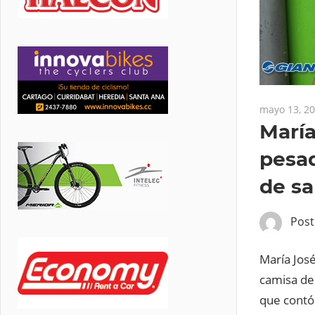
mayo 13, 2
María
pesad
de sa
Pos
María José
camisa de 
que contó 