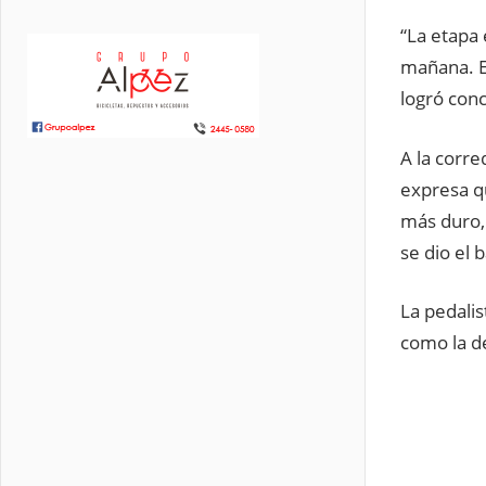
“La etapa 
mañana. E
logró conc
A la corre
expresa q
más duro,
se dio el 
La pedalis
como la d