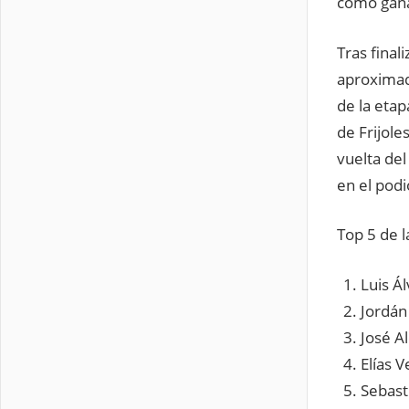
como gana
Tras final
aproximada
de la etap
de Frijole
vuelta del
en el podi
Top 5 de l
Luis Á
Jord
José Al
Elías
Sebas