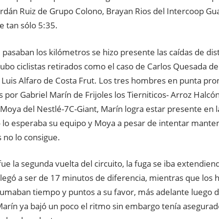
rdán Ruiz de Grupo Colono, Brayan Rios del Intercoop Guat
e tan sólo 5:35.
asaban los kilómetros se hizo presente las caídas de disti
bo ciclistas retirados como el caso de Carlos Quesada de 
 Luis Alfaro de Costa Frut. Los tres hombres en punta pro
 por Gabriel Marín de Frijoles los Tierniticos- Arroz Halcón
 Moya del Nestlé-7C-Giant, Marín logra estar presente en 
 lo esperaba su equipo y Moya a pesar de intentar manten
 no lo consigue.
fue la segunda vuelta del circuito, la fuga se iba extendie
llegó a ser de 17 minutos de diferencia, mientras que los
 sumaban tiempo y puntos a su favor, más adelante luego 
Marín ya bajó un poco el ritmo sin embargo tenía asegurad