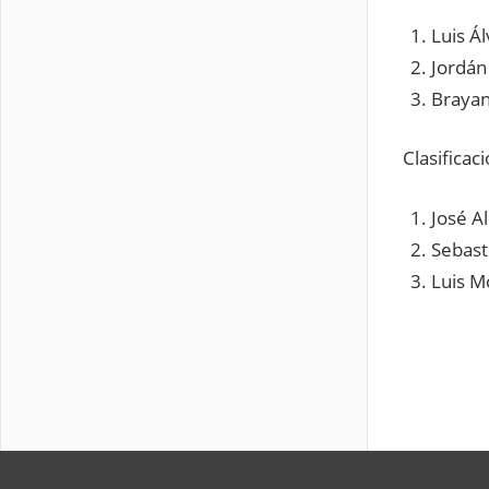
Luis Á
Jordán
Brayan
Clasificac
José Al
Sebast
Luis M