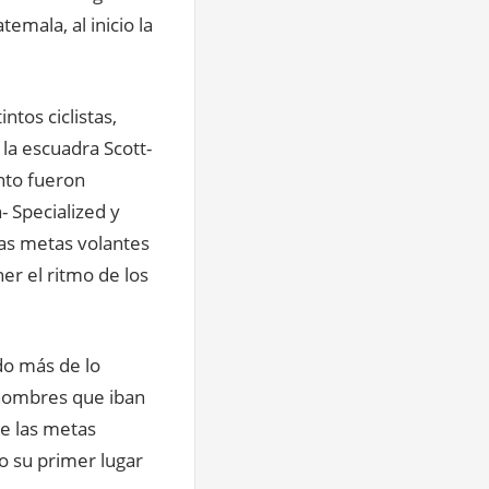
emala, al inicio la
ntos ciclistas,
la escuadra Scott-
nto fueron
- Specialized y
las metas volantes
er el ritmo de los
ndo más de lo
 hombres que iban
de las metas
o su primer lugar