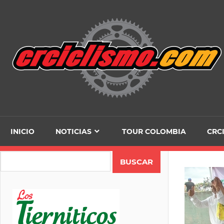
Skip
to
content
INICIO
NOTICIAS
TOUR COLOMBIA
CRC
Search