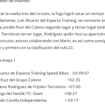
dor de volantes.
izar la vuelta tres del circuito, la fuga logró sacar un tiem
mente, Luis Álvarez del Esparza Training, se convierte en
a, Jordán Ruiz del Colono segundo lugar y tercer lugar Jos
s Tierniticos tercer lugar, Rodríguez quién hizo su aparición
 circuito, estuvo colaborando con Marín, es así como consi
o y primero en la clasificación del sub-23.
a etapa 1.
lvarez de Esparza Training-Speed Bikes 03:49:07
án Ruiz del Grupo Colono +02:35
exis Rodriguez de Frijoles Tierniticos +07:00
 Vega del Nestlé-7C- Giant +08:27
tián Corella Independiente + 09:17