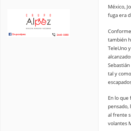
México, Jo
fuga era d
Conforme p
también hu
TeleUno y
alcanzados
Sebastián
tal y como
escapados
En lo que 
pensado, 
al frente
volantes 