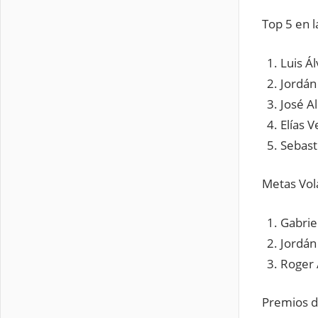
Top 5 en l
Luis Á
Jord
José A
Elías
Sebas
Metas Vol
Gabriel
Jordán
Roger 
Premios 