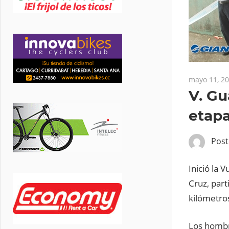
mayo 11, 2
V. Gu
etapa
Pos
Inició la 
Cruz, part
kilómetros
Los hombre