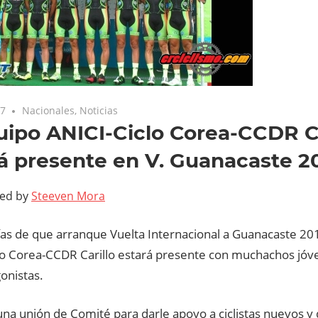
17
Nacionales
,
Noticias
uipo ANICI-Ciclo Corea-CCDR Ca
á presente en V. Guanacaste 2
ted by
Steeven Mora
ías de que arranque Vuelta Internacional a Guanacaste 201
lo Corea-CCDR Carillo estará presente con muchachos jó
onistas.
una unión de Comité para darle apoyo a ciclistas nuevos y