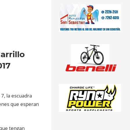
rrillo
017
7, la escuadra
venes que esperan
 que tengan