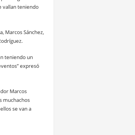
 vallan teniendo
ea, Marcos Sánchez,
Rodríguez.
lan teniendo un
 eventos” expresó
redor Marcos
os muchachos
ellos se van a
.