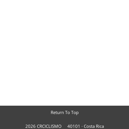
Return To Top
2026 CRCICLISMO
40101 ·
Costa Rica