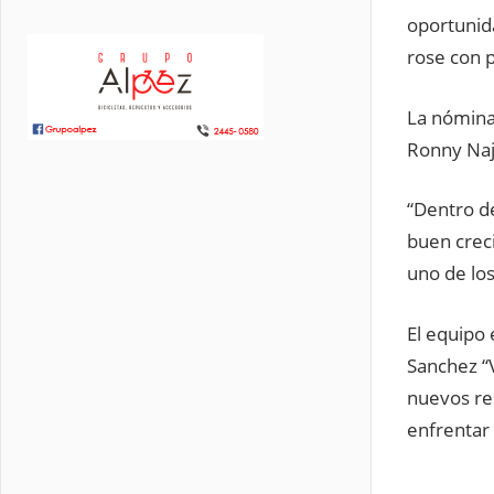
oportunid
rose con p
La nómina 
Ronny Naj
“Dentro de
buen crec
uno de lo
El equipo 
Sanchez “
nuevos re
enfrentar 