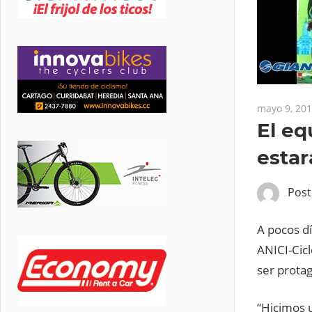
mayo 9, 20
El eq
estar
Pos
A pocos d
ANICI-Cic
ser protag
“Hicimos 