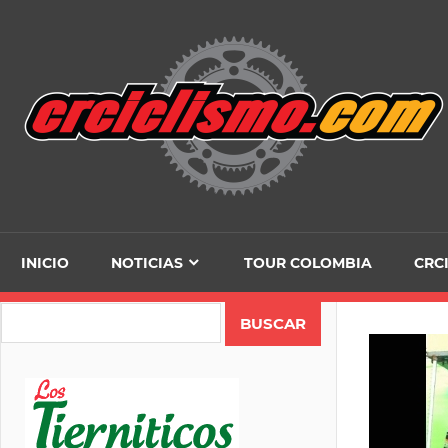
Skip
to
content
INICIO
NOTICIAS
TOUR COLOMBIA
CRC
Search