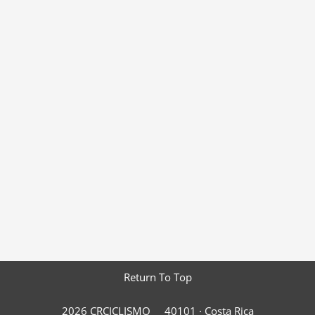
Return To Top
2026 CRCICLISMO
40101 ·
Costa Rica