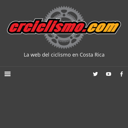
Skip
to
content
La web del ciclismo en Costa Rica
CRCICLISM