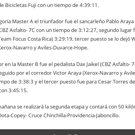
e Bicicletas Fuji con un tiempo de 4:39:11.
goría Master A el triunfador fue el sancarleño Pablo Araya
CBZ Asfalto- 7C con un tiempo de 3:12:27, segundo lugar 
Team Focus Costa Rica) 3:29:19, tercer puesto se lo dejó 
Xerox-Navarro y Aviles-Duvarce-Hope.
r en la Master B fue el pedalista Dax Jaikel (CBZ Asfalto- 
eguido por el corredor Victor Araya (Xerox-Navarro y Avi
empo de 3:38:3 y el tercer puesto fue para Cesar Torres d
con 3:45:15.
mañana se realizará la segunda etapa y contará con 50 kil
ota-Copey- Cruce Chinchilla-Providencia-Jaboncillo.