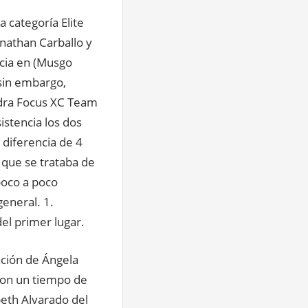
 categoría Elite
onathan Carballo y
ncia en (Musgo
 sin embargo,
uadra Focus XC Team
istencia los dos
 diferencia de 4
que se trataba de
 poco a poco
general. 1.
del primer lugar.
pación de Ángela
 con un tiempo de
beth Alvarado del