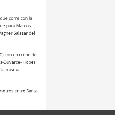
 que corre con la
fue para Marcos
Wagner Salazar del
7C) con un crono de
les-Duvarce- Hope)
e la misma
ómetros entre Santa