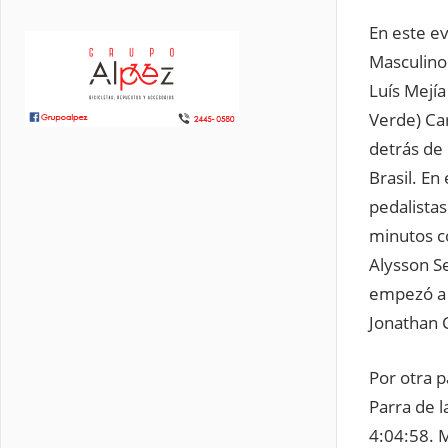
En este ev
Masculino 
Luís Mejía
Verde) Car
detrás de 
Brasil. En
pedalistas
minutos c
Alysson Se
empezó a c
Jonathan C
Por otra p
Parra de l
4:04:58. M