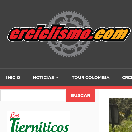
Skip
to
content
INICIO
NOTICIAS
TOUR COLOMBIA
CRC
Search