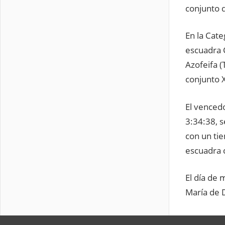
conjunto d
En la Cate
escuadra 
Azofeifa (
conjunto 
El vencedo
3:34:38, s
con un ti
escuadra 
El día de 
María de D