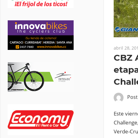
abril 28, 20
CBZ A
etapa
Chall
Pos
Este viern
Challenge,
Verde-Cruc