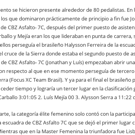
ento se hicieron presente alrededor de 80 pedalistas. En la
los que dominaron prácticamente de principio a fin fue J
 de CBZ Asfalto- 7C, después del primer puesto de asiste
ballo y Mejía eran los que lideraban en punta de carrera,
ellos perseguía el brasileño Halysson Ferreira de la esc
 el cruce de la Sierra donde estaba el segundo puesto de as
 de CBZ Asfalto- 7C (Jonathan y Luís) empezaban abrir una
on respecto al que en ese momento perseguía de tercero 
rra (Focus XC Team Brasil). Y ya para el final el brasileño
eder tiempo y lograría un tercer lugar en la clasificación 
arballo 3:01:05 2. Luís Mejía 00 3. Alysson Serra a 11:22 
arte, la categoría élite femenino solo contó con la partici
a escuadra de CBZ Asfalto 7C que se dejó el primer lugar
ientras que en la Master Femenina la triunfadora fue Lis