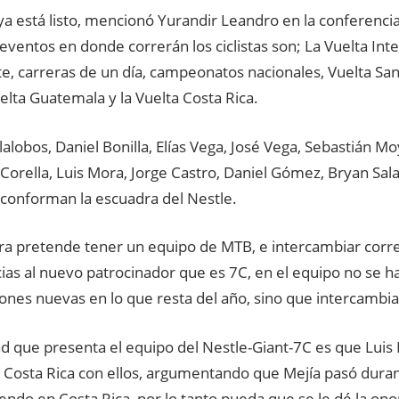
ya está listo, mencionó Yurandir Leandro en la conferenci
ventos en donde correrán los ciclistas son; La Vuelta Inte
, carreras de un día, campeonatos nacionales, Vuelta San
elta Guatemala y la Vuelta Costa Rica.
alobos, Daniel Bonilla, Elías Vega, José Vega, Sebastián Mo
Corella, Luis Mora, Jorge Castro, Daniel Gómez, Bryan Sal
 conforman la escuadra del Nestle.
ra pretende tener un equipo de MTB, e intercambiar corre
ias al nuevo patrocinador que es 7C, en el equipo no se h
ones nuevas en lo que resta del año, sino que intercambi
d que presenta el equipo del Nestle-Giant-7C es que Luis
a Costa Rica con ellos, argumentando que Mejía pasó duran
endo en Costa Rica, por lo tanto pueda que se le dé la op