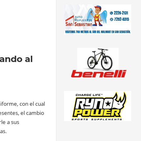
iando al
iforme, con el cual
esentes, el cambio
le a sus
as.