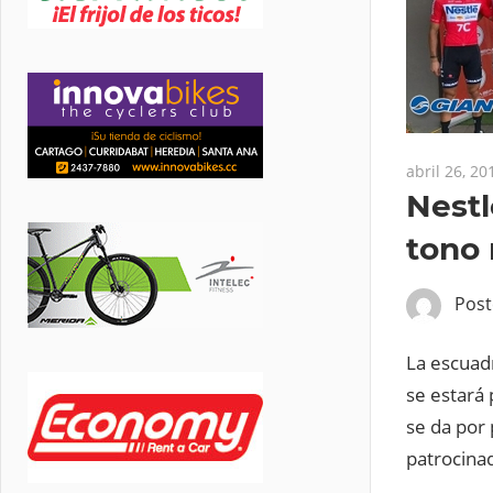
abril 26, 20
Nestl
tono 
Pos
La escuadr
se estará
se da por 
patrocina