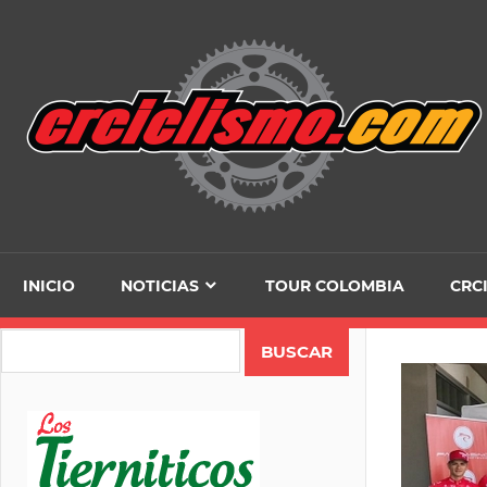
Skip
to
content
INICIO
NOTICIAS
TOUR COLOMBIA
CRC
Search