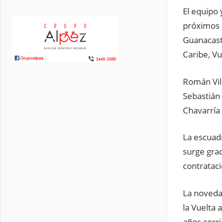
El equipo 
próximos e
Guanacaste
Caribe, Vu
Román Vill
Sebastián 
Chavarría
La escuad
surge grac
contrataci
La noveda
la Vuelta 
años corri