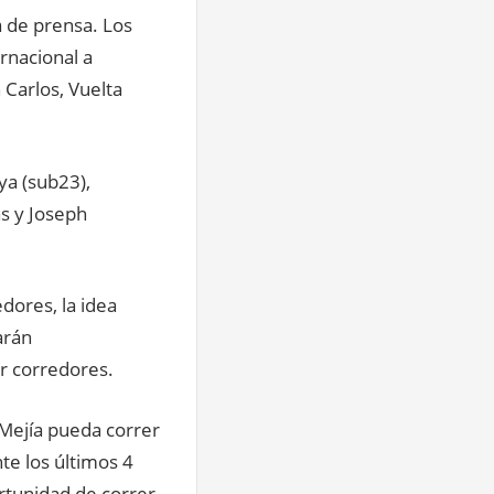
a de prensa. Los
rnacional a
 Carlos, Vuelta
ya (sub23),
as y Joseph
dores, la idea
arán
ar corredores.
 Mejía pueda correr
te los últimos 4
ortunidad de correr