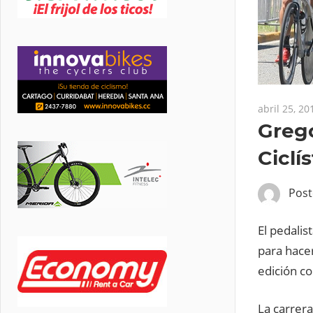
abril 25, 20
Grego
Ciclí
Pos
El pedalis
para hacer
edición c
La carrera