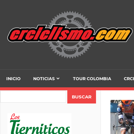
Skip
to
content
INICIO
NOTICIAS
TOUR COLOMBIA
CRC
Search