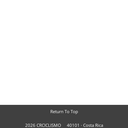
Return To Top
2026 CRCICLISMO
40101 ·
Costa Rica