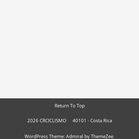
Return To Top
2026 CRCICLISMO
40101 ·
Costa Rica
WordPress Theme: Admiral by ThemeZee.