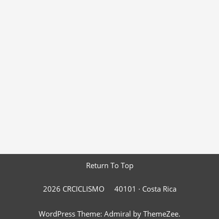
Return To Top
2026 CRCICLISMO
40101 ·
Costa Rica
WordPress Theme: Admiral by ThemeZee.