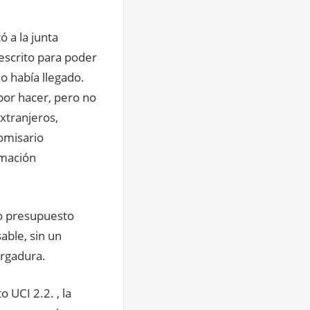
 a la junta
 escrito para poder
o había llegado.
por hacer, pero no
xtranjeros,
comisario
rmación
 o presupuesto
able, sin un
rgadura.
 UCI 2.2. , la