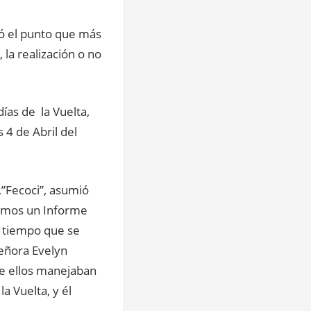
có el punto que más
la realización o no
días de la Vuelta,
 4 de Abril del
,”Fecoci”, asumió
itamos un Informe
o tiempo que se
señora Evelyn
ue ellos manejaban
a Vuelta, y él