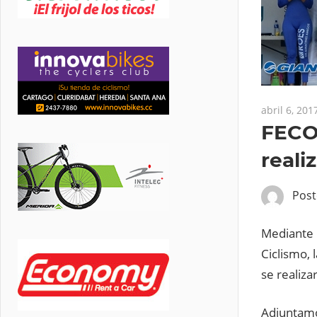
abril 6, 201
FECO
reali
Pos
Mediante 
Ciclismo, 
se realiza
Adjuntamo