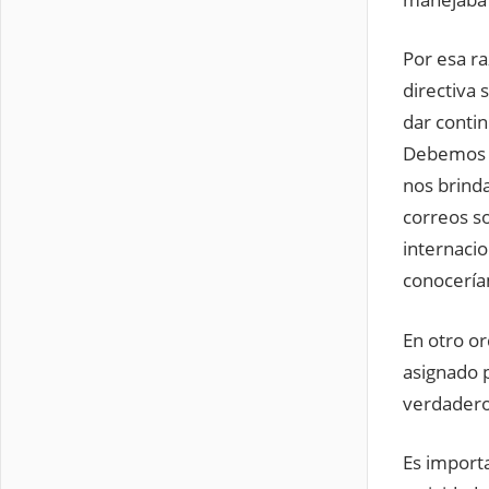
Por esa ra
directiva 
dar contin
Debemos m
nos brind
correos so
internacio
conoceríam
En otro o
asignado 
verdadero
Es importa