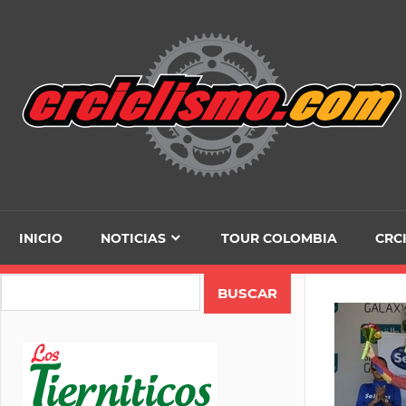
Skip
to
content
INICIO
NOTICIAS
TOUR COLOMBIA
CRC
Search