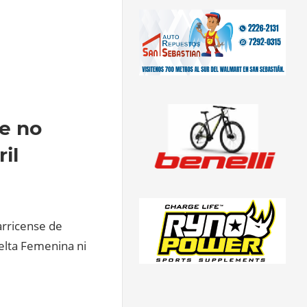
e no
il
arricense de
uelta Femenina ni