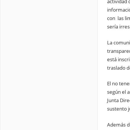
actividad 
informació
con las li
sería irr
La comunic
transparen
está inscr
traslado d
El no tene
según el a
Junta Dire
sustento j
Además de 