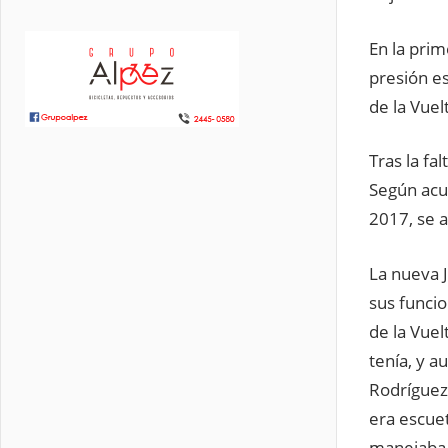
En la prim
presión e
de la Vuel
Tras la fa
Según acue
2017, se a
La nueva J
sus funcio
de la Vue
tenía, y a
Rodríguez
era escuet
manejaba 