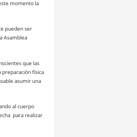
n este momento la
te pueden ser
una Asamblea
nscientes que las
u preparación física
onsable asumir una
tando al cuerpo
fecha para realizar