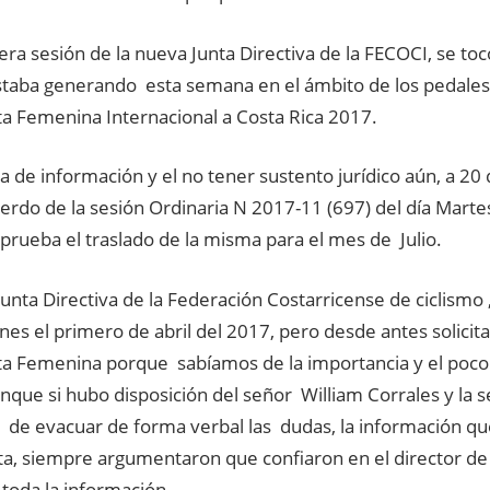
era sesión de la nueva Junta Directiva de la FECOCI, se to
staba generando esta semana en el ámbito de los pedales, 
ta Femenina Internacional a Costa Rica 2017.
lta de información y el no tener sustento jurídico aún, a 20 
rdo de la sesión Ordinaria N 2017-11 (697) del día Martes
prueba el traslado de la misma para el mes de Julio.
unta Directiva de la Federación Costarricense de ciclismo 
nes el primero de abril del 2017, pero desde antes solic
lta Femenina porque sabíamos de la importancia y el poc
unque si hubo disposición del señor William Corrales y la 
 de evacuar de forma verbal las dudas, la información q
a, siempre argumentaron que confiaron en el director de l
toda la información.