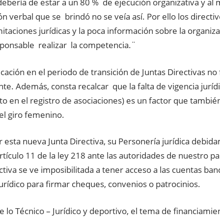
debería de estar a un 80 % de ejecución organizativa y al
n verbal que se brindó no se veía así. Por ello los directi
mitaciones jurídicas y la poca información sobre la organiz
esponsable realizar la competencia.¨
ación en el periodo de transición de Juntas Directivas no 
te. Además, consta recalcar que la falta de vigencia juríd
ito en el registro de asociaciones) es un factor que tambié
el giro femenino.
r esta nueva Junta Directiva, su Personería jurídica debida
rtículo 11 de la ley 218 ante las autoridades de nuestro pa
ctiva se ve imposibilitada a tener acceso a las cuentas ban
urídico para firmar cheques, convenios o patrocinios.
lo Técnico – Jurídico y deportivo, el tema de financiamie