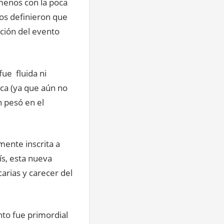
 menos con la poca
vos definieron que
ación del evento
fue fluida ni
ica (ya que aún no
n pesó en el
mente inscrita a
ís, esta nueva
carias y carecer del
nto fue primordial