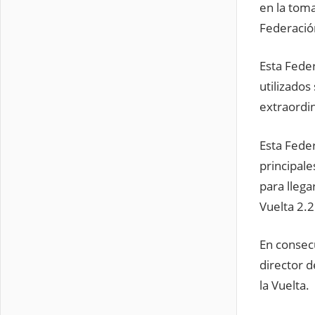
en la toma
Federación
Esta Fede
utilizados
extraordi
Esta Fede
principale
para llega
Vuelta 2.2
En consecu
director d
la Vuelta.