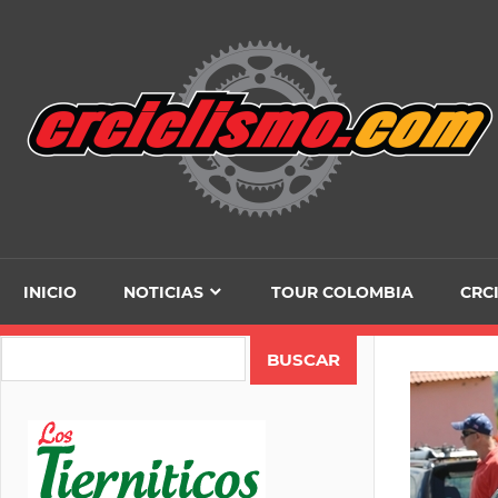
Skip
to
content
INICIO
NOTICIAS
TOUR COLOMBIA
CRC
Search