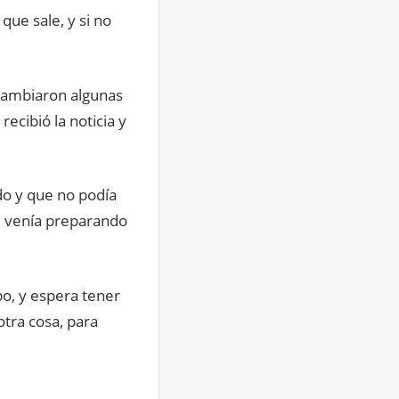
ue sale, y si no
e cambiaron algunas
ecibió la noticia y
do y que no podía
me venía preparando
po, y espera tener
otra cosa, para