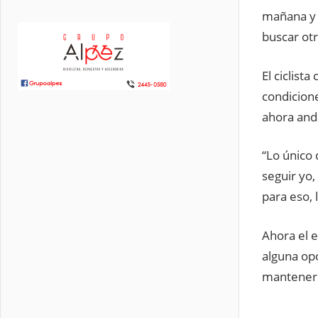
mañana y m
buscar ot
El ciclist
condicione
ahora and
“Lo único
seguir yo,
para eso, 
Ahora el e
alguna opo
mantener 