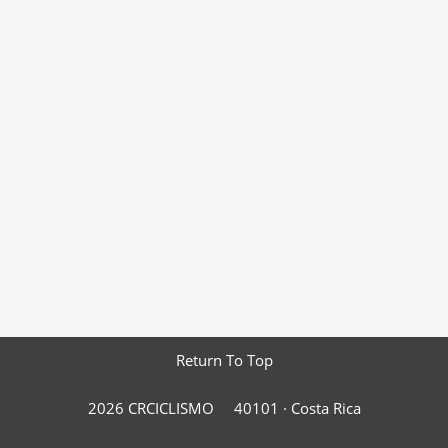
Return To Top
2026 CRCICLISMO
40101 ·
Costa Rica