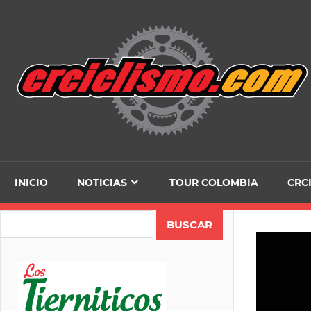
Skip
to
content
INICIO
NOTICIAS
TOUR COLOMBIA
CRC
Search