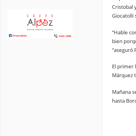
Cristobal 
Giocatolli 
“Hable con
bien porq
“aseguró P
El primer 
Márquez t
Mañana se 
hasta Bor