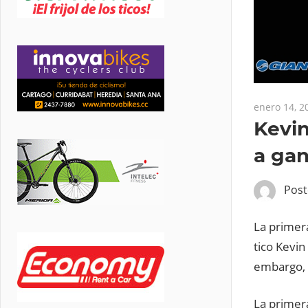
enero 14, 2
Kevin
a gan
Pos
La primera
tico Kevin
embargo, e
La primer