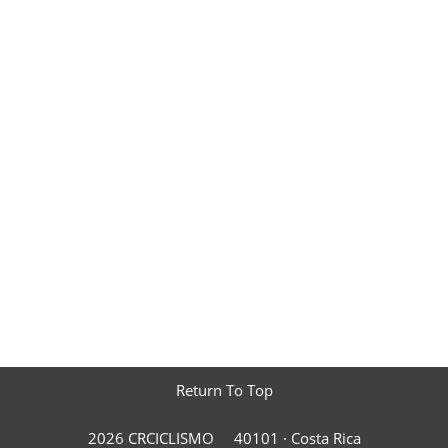
Return To Top
2026 CRCICLISMO
40101 ·
Costa Rica