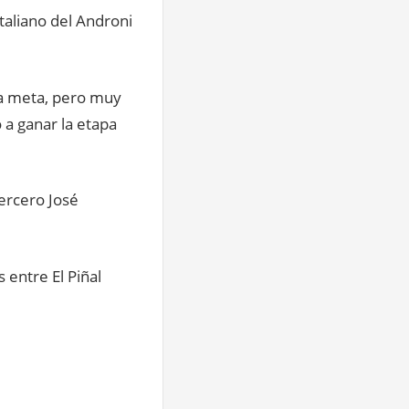
italiano del Androni
la meta, pero muy
 a ganar la etapa
tercero José
 entre El Piñal