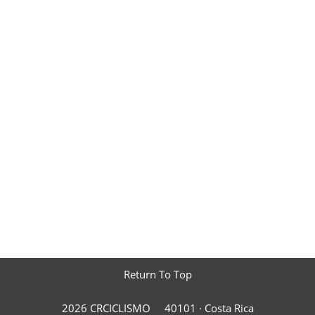
Return To Top
2026 CRCICLISMO
40101 ·
Costa Rica