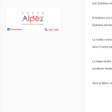
que Quintana ne
El británico era
Quintana afront
La Vuelta conclu
tiene Froome par
La etapa tendrá 
pendiente media 
Será el último 