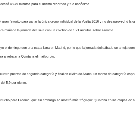
cesitó 48:49 minutos para el mismo recorrido y fue undécimo.
 el gran favorito para ganar la única crono individual de la Vuelta 2016 y no desaprovechó la 
ará mañana la jornada decisiva con un colchón de 1:21 minutos sobre Froome.
ye el domingo con una etapa llana en Madrid, por lo que la jornada del sábado se antoja com
a arrebatar a Quintana el maillot rojo.
cuatro puertos de segunda categoría y final en el Alto de Aitana, un monte de categoría espec
del 5,9 por ciento.
cartucho para Froome, que sin embargo se mostró más frágil que Quintana en las etapas de a