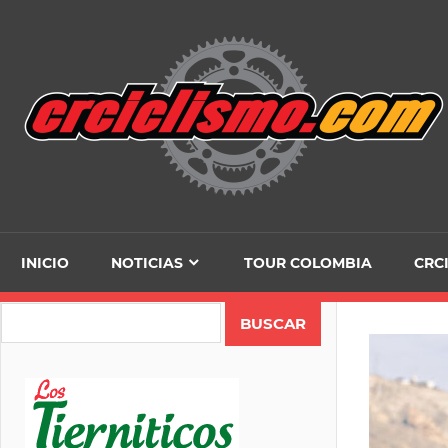
Skip
to
content
INICIO
NOTICIAS
TOUR COLOMBIA
CRC
Search