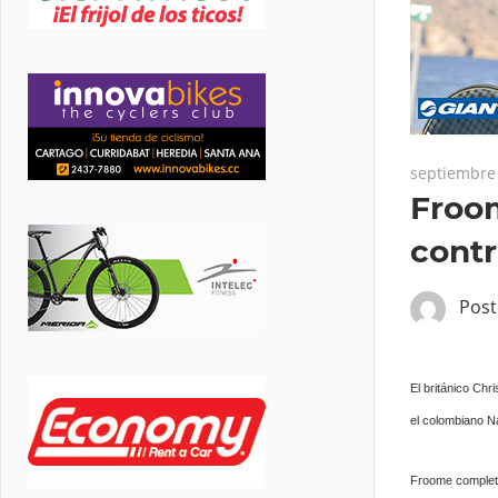
septiembre 
Froom
contr
Pos
El británico Chr
el colombiano N
Froome completó