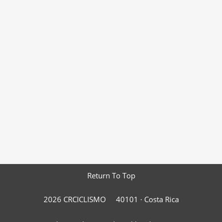
Return To Top
2026 CRCICLISMO
40101 ·
Costa Rica