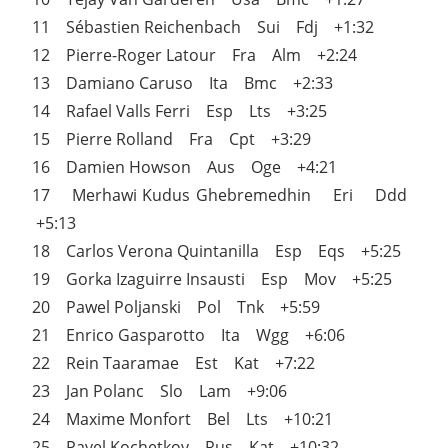
11 Sébastien Reichenbach Sui Fdj +1:32
12 Pierre-Roger Latour Fra Alm +2:24
13 Damiano Caruso Ita Bmc +2:33
14 Rafael Valls Ferri Esp Lts +3:25
15 Pierre Rolland Fra Cpt +3:29
16 Damien Howson Aus Oge +4:21
17 Merhawi Kudus Ghebremedhin Eri Ddd
+5:13
18 Carlos Verona Quintanilla Esp Eqs +5:25
19 Gorka Izaguirre Insausti Esp Mov +5:25
20 Pawel Poljanski Pol Tnk +5:59
21 Enrico Gasparotto Ita Wgg +6:06
22 Rein Taaramae Est Kat +7:22
23 Jan Polanc Slo Lam +9:06
24 Maxime Monfort Bel Lts +10:21
25 Pavel Kochetkov Rus Kat +10:32