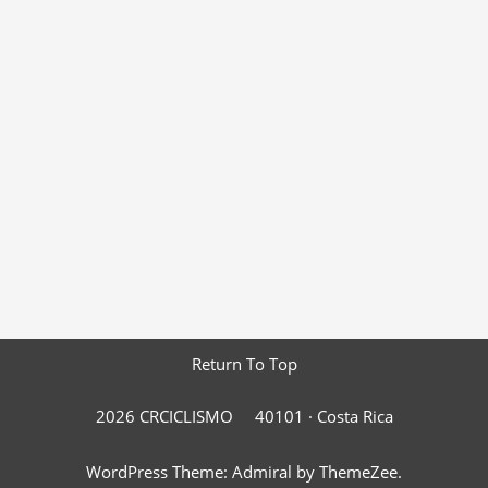
Return To Top
2026 CRCICLISMO
40101 ·
Costa Rica
WordPress Theme: Admiral by ThemeZee.