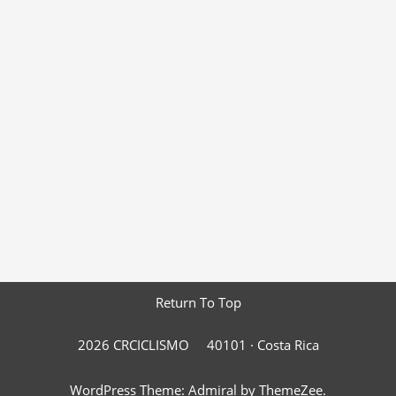
Return To Top
2026 CRCICLISMO
40101 ·
Costa Rica
WordPress Theme: Admiral by ThemeZee.