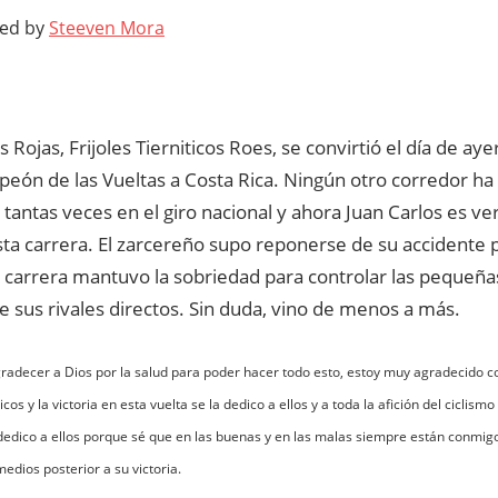
ted by
Steeven Mora
s Rojas, Frijoles Tierniticos Roes, se convirtió el día de aye
eón de las Vueltas a Costa Rica. Ningún otro corredor ha
tantas veces en el giro nacional y ahora Juan Carlos es v
ta carrera. El zarcereño supo reponerse de su accidente pr
a carrera mantuvo la sobriedad para controlar las pequeña
e sus rivales directos. Sin duda, vino de menos a más.
radecer a Dios por la salud para poder hacer todo esto, estoy muy agradecido c
ticos y la victoria en esta vuelta se la dedico a ellos y a toda la afición del cicli
dedico a ellos porque sé que en las buenas y en las malas siempre están conmigo
medios posterior a su victoria.