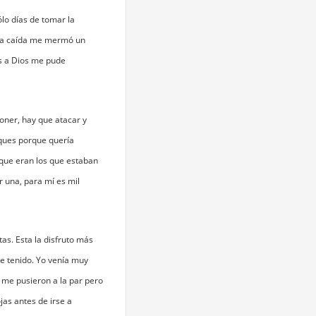
lo días de tomar la
 la caída me mermó un
as a Dios me pude
poner, hay que atacar y
aques porque quería
 que eran los que estaban
 una, para mí es mil
as. Esta la disfruto más
he tenido. Yo venía muy
e me pusieron a la par pero
jas antes de irse a