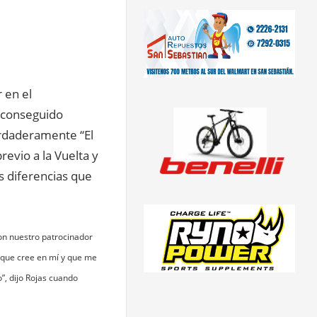
r en el
 conseguido
erdaderamente “El
evio a la Vuelta y
s diferencias que
on nuestro patrocinador
smo que cree en mí y que me
”, dijo Rojas cuando