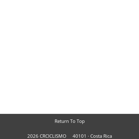
Return To Top
2026 CRCICLISMO
40101 ·
Costa Rica