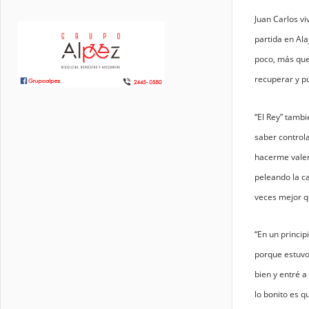
Juan Carlos vi
partida en Al
poco, más que
recuperar y p
“El Rey” tambi
saber control
hacerme valer
peleando la c
veces mejor q
“En un princip
porque estuvo 
bien y entré a
lo bonito es q