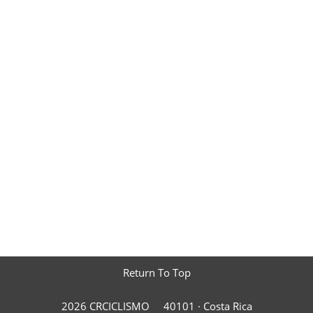
Return To Top
2026 CRCICLISMO
40101 ·
Costa Rica