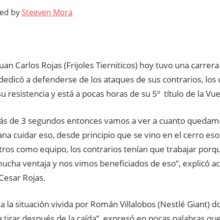
ted by
Steeven Mora
a Juan Carlos Rojas (Frijoles Tierniticos) hoy tuvo una carre
edicó a defenderse de los ataques de sus contrarios, los
u resistencia y está a pocas horas de su 5º título de la Vue
ás de 3 segundos entonces vamos a ver a cuanto quedamo
a cuidar eso, desde principio que se vino en el cerro eso
tros como equipo, los contrarios tenían que trabajar porq
ucha ventaja y nos vimos beneficiados de eso”, explicó ac
esar Rojas.
a la situación vivida por Román Villalobos (Nestlé Giant) 
tirar después de la caída”, expresó en pocas palabras que 