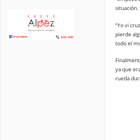
situación.
“Yo vi cru
pierde al
todo el mu
Finalment
ya que er
rueda dura