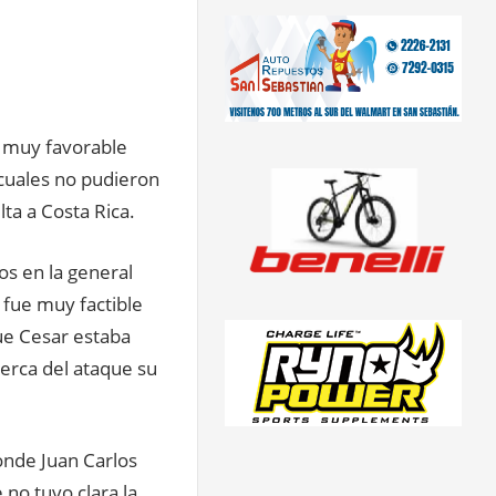
ra muy favorable
 cuales no pudieron
lta a Costa Rica.
s en la general
 fue muy factible
ue Cesar estaba
erca del ataque su
donde Juan Carlos
no tuvo clara la