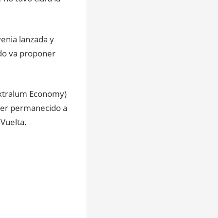
venia lanzada y
do va proponer
Extralum Economy)
ber permanecido a
Vuelta.