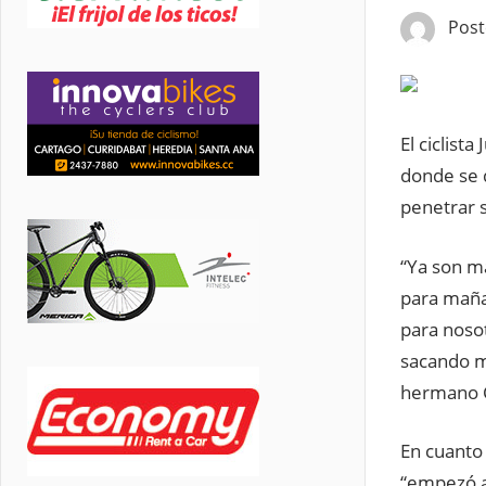
Pos
El ciclist
donde se d
penetrar s
“Ya son m
para mañan
para noso
sacando m
hermano C
En cuanto 
“empezó a 