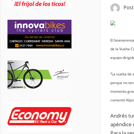
Pos
El boanarense
de la Vuelta C
equipo dirigid
“La vuelta de
porque no ten
momento graci
comentó Alpiz
Andrés tuv
apéndice 
Para la se