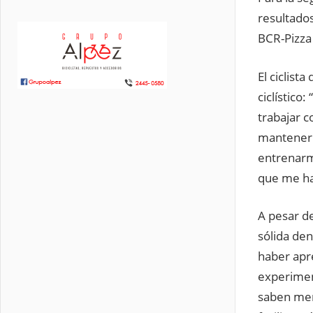
resultados
BCR-Pizza
El ciclist
ciclístico
trabajar 
mantenerm
entrenarm
que me ha
A pesar d
sólida den
haber apr
experimen
saben men