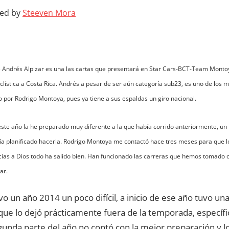
ted by
Steeven Mora
 Andrés Alpizar es una las cartas que presentará en Star Cars-BCT-Team Montoy
iclística a Costa Rica. Andrés a pesar de ser aún categoría sub23, es uno de los
o por Rodrigo Montoya, pues ya tiene a sus espaldas un giro nacional.
 este año la he preparado muy diferente a la que había corrido anteriormente, u
ía planificado hacerla. Rodrigo Montoya me contactó hace tres meses para que 
as a Dios todo ha salido bien. Han funcionado las carreras que hemos tomado
ar.
o un año 2014 un poco difícil, a inicio de ese año tuvo un
que lo dejó prácticamente fuera de la temporada, especí
gunda parte del año no contó con la mejor preparación y 