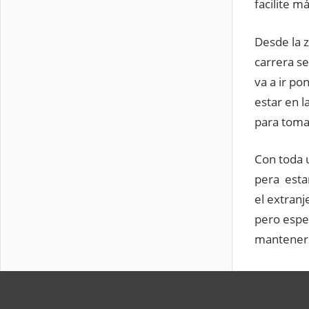
facilite m
Desde la z
carrera se
va a ir po
estar en l
para toma
Con toda u
pera esta
el extranj
pero esper
mantenerse