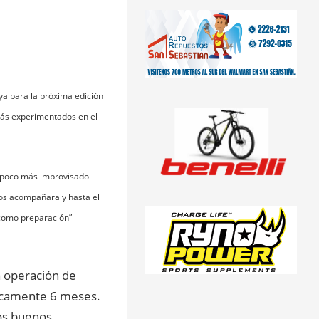
a para la próxima edición
 más experimentados en el
n poco más improvisado
los acompañara y hasta el
 como preparación”
a operación de
ficamente 6 meses.
los buenos