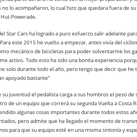
 no lo acompañaron, lo cual hizo que quedara fuera de su
 Hut-Powerade.
a del Star Cars ha logrado a puro esfuerzo salir adelante pa
: “Para este 2015 he vuelto a empezar, antes vivía del cicl
como mecánico de bicicletas para poder solventarme los ga
e activo. Todo esto ha sido una bonita experiencia porq
e solo durante todo el año, pero tengo que decir que he 
n apoyado bastante”
e su juventud el pedalista carga a sus hombros el peso de
tro de un equipo que correrá su segunda Vuelta a Costa R
endido algunas cosas importantes durante todos estos año
tados, pero admite que ha llegado el momento de transmi
os para que su equipo esté en una misma sintonía y espe