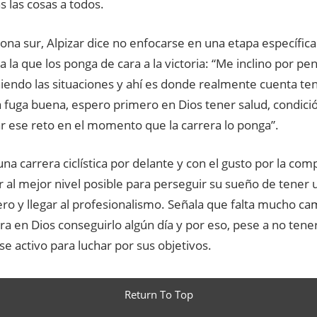
ás las cosas a todos.
ona sur, Alpizar dice no enfocarse en una etapa específica
a la que los ponga de cara a la victoria: “Me inclino por pe
niendo las situaciones y ahí es donde realmente cuenta ten
a fuga buena, espero primero en Dios tener salud, condició
r ese reto en el momento que la carrera lo ponga”.
na carrera ciclística por delante y con el gusto por la com
r al mejor nivel posible para perseguir su sueño de tener
ero y llegar al profesionalismo. Señala que falta mucho ca
a en Dios conseguirlo algún día y por eso, pese a no tenerla
 activo para luchar por sus objetivos.
Return To Top