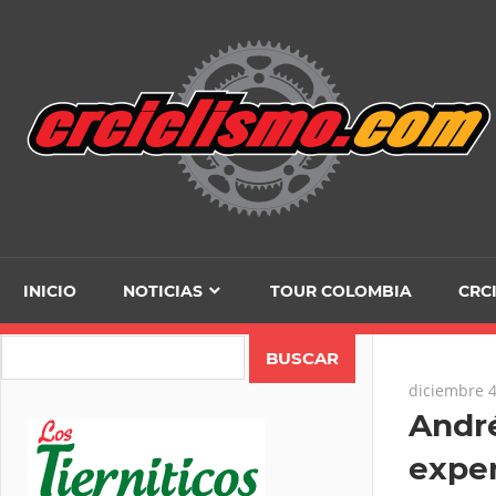
Skip
to
content
INICIO
NOTICIAS
TOUR COLOMBIA
CRC
Search
diciembre 4
André
exper