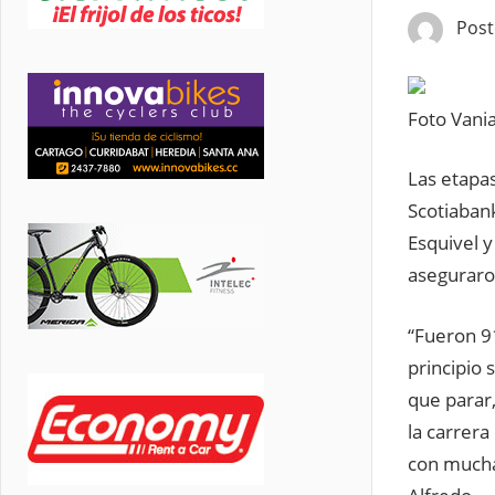
Pos
Foto Vania
Las etapa
Scotiabank
Esquivel 
aseguraro
“Fueron 91
principio 
que parar,
la carrer
con mucha