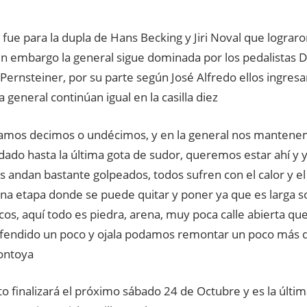
a fue para la dupla de Hans Becking y Jiri Noval que logra
sin embargo la general sigue dominada por los pedalistas 
ernsteiner, por su parte según José Alfredo ellos ingresa
la general continúan igual en la casilla diez
amos decimos o undécimos, y en la general nos mantenem
ado hasta la última gota de sudor, queremos estar ahí y y
s andan bastante golpeados, todos sufren con el calor y e
una etapa donde se puede quitar y poner ya que es larga 
os, aquí todo es piedra, arena, muy poca calle abierta qu
endido un poco y ojala podamos remontar un poco más d
Montoya
o finalizará el próximo sábado 24 de Octubre y es la últim