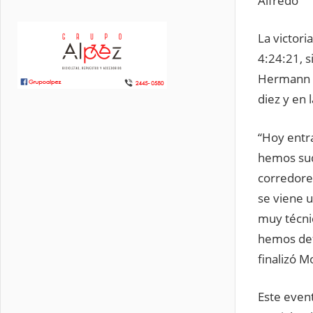
Alfredo
La victori
4:24:21, 
Hermann P
diez y en 
“Hoy entr
hemos sud
corredore
se viene 
muy técnic
hemos def
finalizó 
Este event