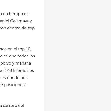
ron un tiempo de
Daniel Geismayr y
ron dentro del top
os en el top 10,
o sé que todos los
l polvo y mañana
son 143 kilómetros
e es donde nos
e posiciones”
a carrera del