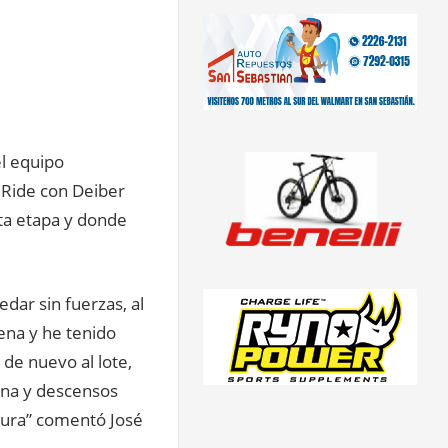
el equipo
l Ride con Deiber
ta etapa y donde
dar sin fuerzas, al
dena y he tenido
 de nuevo al lote,
ena y descensos
dura” comentó José