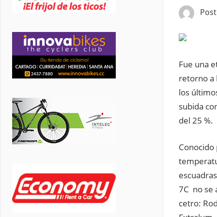
Pos
Fue una et
retorno a 
los último
subida con
del 25 %.
Conocido p
temperatur
escuadras
7C no se a
cetro: Ro