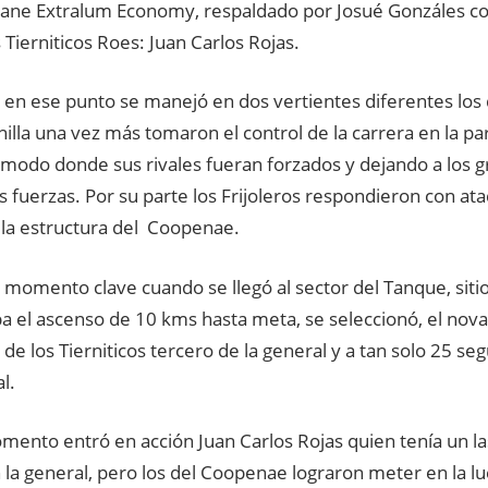
ane Extralum Economy, respaldado por Josué Gonzáles cont
s Tierniticos Roes: Juan Carlos Rojas.
 en ese punto se manejó en dos vertientes diferentes los 
illa una vez más tomaron el control de la carrera en la p
ómodo donde sus rivales fueran forzados y dejando a los g
 fuerzas. Por su parte los Frijoleros respondieron con at
la estructura del Coopenae.
 momento clave cuando se llegó al sector del Tanque, sit
 el ascenso de 10 kms hasta meta, se seleccionó, el novat
de los Tierniticos tercero de la general y a tan solo 25 s
l.
mento entró en acción Juan Carlos Rojas quien tenía un l
la general, pero los del Coopenae lograron meter en la lu