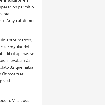
e enfrascaron en
uperación permitió
o lote
ero Araya al último
quinientos metros,
ie irregular del
e difícil apenas se
quien llevaba más
 plato 32 que había
 últimos tres
ipo el
odolfo Villalobos