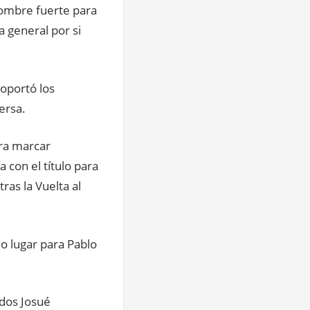
 hombre fuerte para
 general por si
soportó los
ersa.
ara marcar
a con el título para
ras la Vuelta al
do lugar para Pablo
ndos Josué