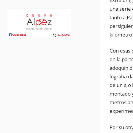
Extralum, 
una serie
tanto a Pa
persiguien
kilómetro
Con esas 
en la part
adoquín de
lograba da
de un a;o 
montado y 
metros an
experimen
Por su otr