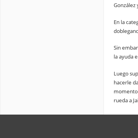
González y
En la cat
doblegando
Sin embarg
la ayuda e
Luego supo
hacerle da
momento y
rueda a Ja