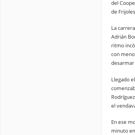
del Coope
de Frijole
La carrera
Adrián Bon
ritmo inc
con menos
desarmar 
Llegado el
comenzaba
Rodríguez 
el vendava
En ese mo
minuto en 