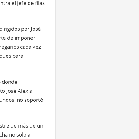
ra el jefe de filas
dirigidos por José
arte de imponer
regarios cada vez
aques para
io donde
o José Alexis
egundos no soportó
astre de más de un
cha no solo a