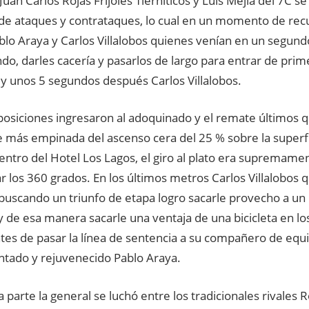
Juan Carlos Rojas Frijoles Tierniticos y Luis Mejía del 7C s
 de ataques y contrataques, lo cual en un momento de rec
blo Araya y Carlos Villalobos quienes venían en un segund
do, darles cacería y pasarlos de largo para entrar de prim
 y unos 5 segundos después Carlos Villalobos.
posiciones ingresaron al adoquinado y el remate últimos 
e más empinada del ascenso cera del 25 % sobre la superfic
ntro del Hotel Los Lagos, el giro al plato era supremament
r los 360 grados. En los últimos metros Carlos Villalobos 
buscando un triunfo de etapa logro sacarle provecho a un
de esa manera sacarle una ventaja de una bicicleta en los
tes de pasar la línea de sentencia a su compañero de equ
tado y rejuvenecido Pablo Araya.
a parte la general se luchó entre los tradicionales rivales R