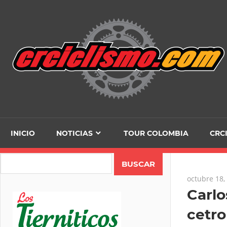
Skip
to
content
INICIO
NOTICIAS
TOUR COLOMBIA
CRC
Search
octubre 18,
Carlo
cetro