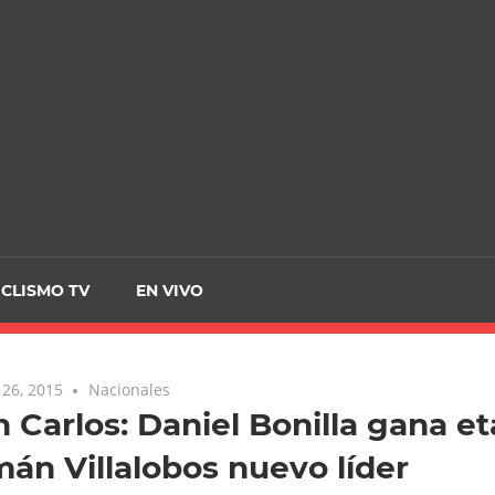
CRCICLISMO
ICLISMO TV
EN VIVO
26, 2015
Nacionales
n Carlos: Daniel Bonilla gana e
án Villalobos nuevo líder