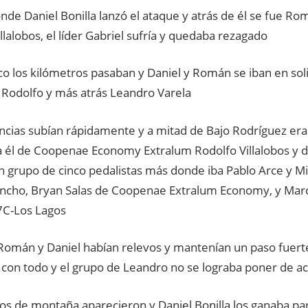
nde Daniel Bonilla lanzó el ataque y atrás de él se fue Rom
llalobos, el líder Gabriel sufría y quedaba rezagado
o los kilómetros pasaban y Daniel y Román se iban en soli
 Rodolfo y más atrás Leandro Varela
encias subían rápidamente y a mitad de Bajo Rodríguez era
a él de Coopenae Economy Extralum Rodolfo Villalobos y 
n grupo de cinco pedalistas más donde iba Pablo Arce y Mi
cho, Bryan Salas de Coopenae Extralum Economy, y Marco
7C-Los Lagos
Román y Daniel habían relevos y mantenían un paso fuert
 con todo y el grupo de Leandro no se lograba poner de a
os de montaña aparecieron y Daniel Bonilla los ganaba p