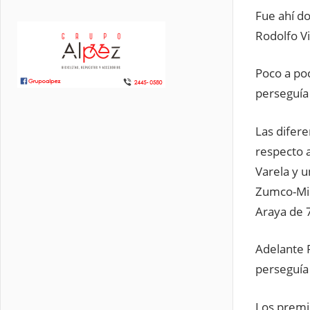
Fue ahí do
Rodolfo Vi
Poco a poc
perseguía
Las difer
respecto 
Varela y u
Zumco-Min
Araya de 
Adelante 
perseguía
Los premi