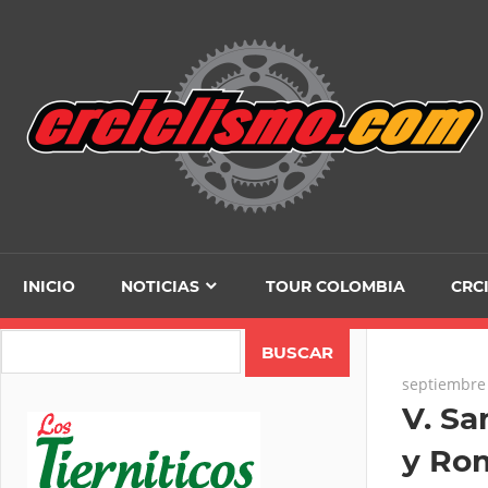
Skip
to
content
INICIO
NOTICIAS
TOUR COLOMBIA
CRC
Search
septiembre 
V. Sa
y Rom