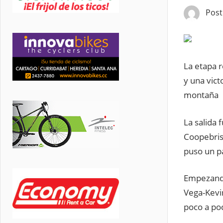
Pos
La etapa r
y una vict
montaña
La salida 
Coopebrisa
puso un pa
Empezando
Vega-Kevin
poco a po