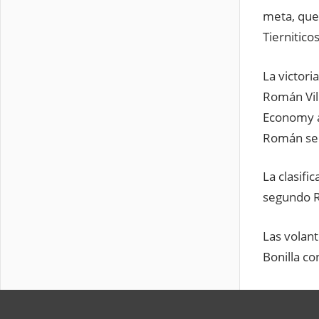
meta, quer
Tiernitico
La victori
Román Vil
Economy a
Román se 
La clasif
segundo Ro
Las volan
Bonilla co