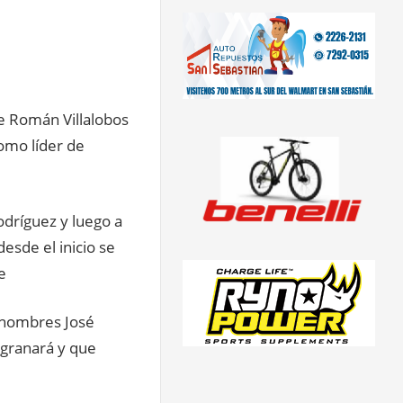
de Román Villalobos
como líder de
odríguez y luego a
esde el inicio se
e
 hombres José
esgranará y que