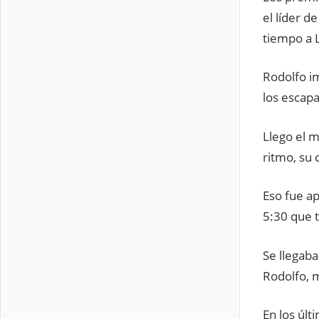
el líder 
tiempo a L
Rodolfo im
los escapa
Llego el m
ritmo, su
Eso fue ap
5:30 que t
Se llegaba
Rodolfo, 
En los úl