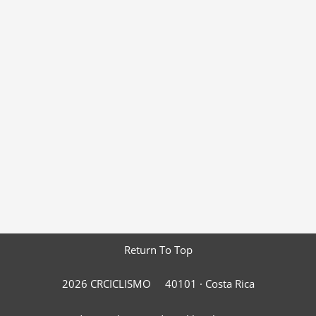
Return To Top
2026 CRCICLISMO
40101 ·
Costa Rica