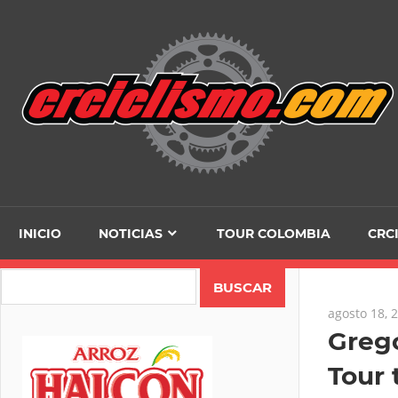
Skip
to
content
INICIO
NOTICIAS
TOUR COLOMBIA
CRC
Search
agosto 18, 
Grego
Tour 