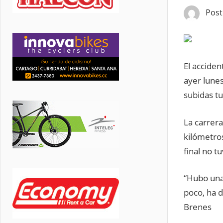
Pos
El acciden
ayer lunes
subidas t
La carrera
kilómetros
final no t
“Hubo una
poco, ha d
Brenes