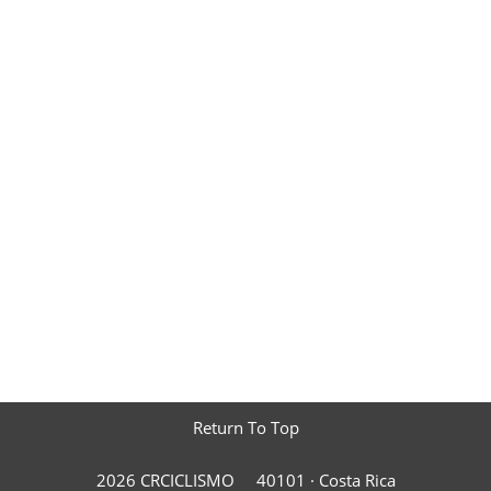
Return To Top
2026 CRCICLISMO
40101 ·
Costa Rica