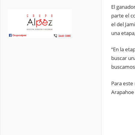
El ganado
parte el c
el del Ja
una etapa,
“En la eta
buscar una
buscamos
Para este
Arapahoe 