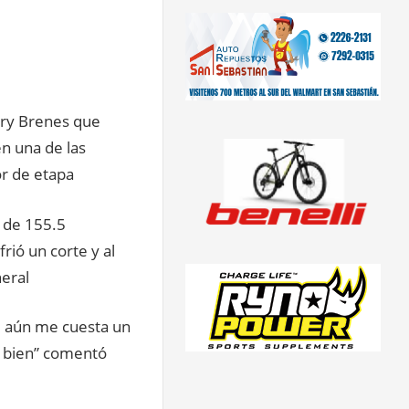
ory Brenes que
en una de las
or de etapa
o de 155.5
rió un corte y al
neral
, aún me cuesta un
e bien” comentó