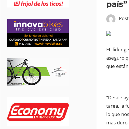
país”
Pos
EL líder g
aseguró q
que están
“Desde aye
tarea, la 
lo que no
más duro c