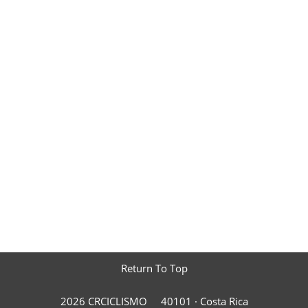
Return To Top
2026 CRCICLISMO
40101 ·
Costa Rica