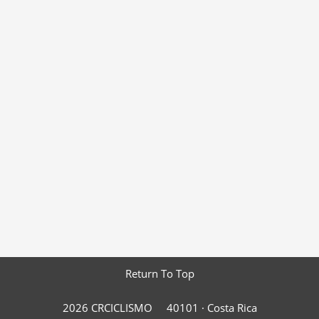
Return To Top
2026 CRCICLISMO
40101 ·
Costa Rica