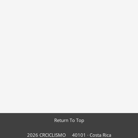
Return To Top
2026 CRCICLISMO
40101 ·
Costa Rica