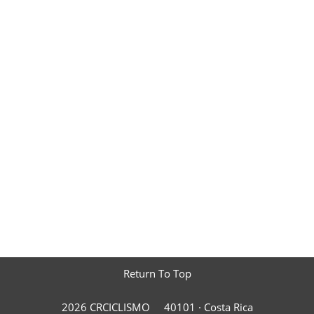
Return To Top
2026 CRCICLISMO
40101 ·
Costa Rica