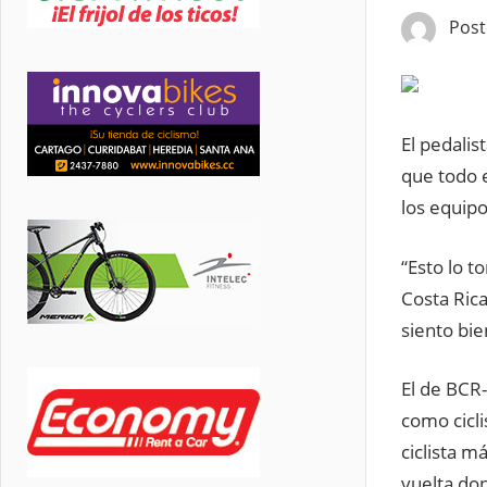
Pos
El pedalis
que todo 
los equip
“Esto lo 
Costa Ric
siento bie
El de BCR-
como cicli
ciclista m
vuelta don