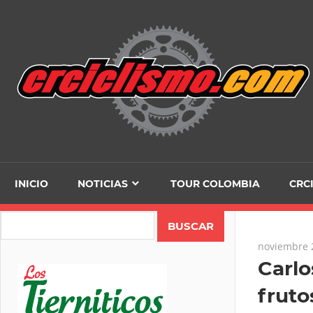
Skip
to
content
INICIO
NOTICIAS
TOUR COLOMBIA
CRC
Search
noviembre 
Carlo
fruto