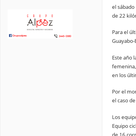
el sábado 
de 22 kiló
Para el úl
Guayabo-Ba
Este año l
femenina, 
en los últ
Por el mom
el caso de
Los equip
Equipo cic
de 16 cor