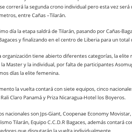
se correrá la segunda crono individual pero esta vez será
metros, entre Cañas –Tilarán.
timo día la etapa saldrá de Tilarán, pasando por Cañas-Bag
gaces y finalizando en el centro de Liberia para un total
a organización tiene abierto diferentes categorías, la elite 
la Master y la individual, por falta de participantes Asomu
imos días la elite femenina.
ento la vuelta contará con siete equipos, cinco nacionale
 Rali Claro Panamá y Priza Nicaragua-Hotel los Boyeros.
os nacionales son Jps-Giant, Coopenae Economy Movistar
lismo Tilarán, Equipo C.C.D.R Bagaces, además contará con
redores que disputarán la vuelta individualmente.