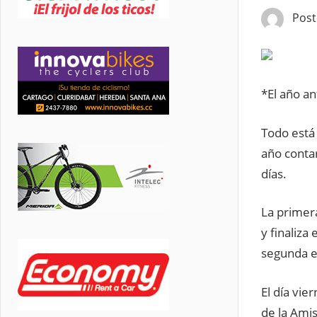
Pos
*El año a
Todo está 
año contar
días.
La primera
y finaliza
segunda et
El día vie
de la Amis